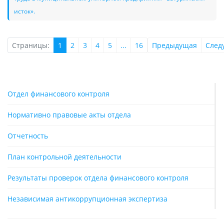
исток».
Страницы:
1
2
3
4
5
...
16
Предыдущая
След
Отдел финансового контроля
Нормативно правовые акты отдела
Отчетность
План контрольной деятельности
Результаты проверок отдела финансового контроля
Независимая антикоррупционная экспертиза