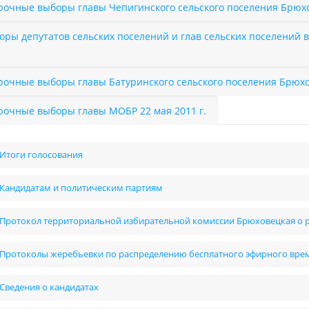
рочные выборы главы Чепигинского сельского поселения Брюхо
оры депутатов сельских поселений и глав сельских поселений в
а
рочные выборы главы Батуринского сельского поселения Брюхо
рочные выборы главы МОБР 22 мая 2011 г.
Итоги голосования
Кандидатам и политическим партиям
Протокол территориальной избирательной комиссии Брюховецкая о 
Протоколы жеребьевки по распределению бесплатного эфирного вре
Сведения о кандидатах