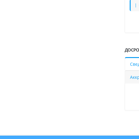
| 
ДОСРО
Све
Акк