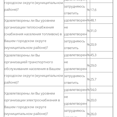
городском округе (муниципальном
затрудняюсь
районе)?
%
17,6
ответить
удовлетворен
%
48,1
Удовлетворены ли Вы уровнем
организации теплоснабжения
не
%
31,0
(снабжения населения топливом) в
удовлетворен
Вашем городском округе
затрудняюсь
%
20,9
(муниципальном районе)?
ответить
удовлетворен
%
45,3
Удовлетворены ли Вы
организацией транспортного
не
%
29,0
обслуживания населения в Вашем
удовлетворен
городском округе (муниципальном
затрудняюсь
%
25,7
районе)?
ответить
удовлетворен
%
54,0
Удовлетворены ли Вы уровнем
не
организации электроснабжения в
%
20,0
удовлетворен
Вашем городском округе
затрудняюсь
(муниципальном районе)?
%
26,0