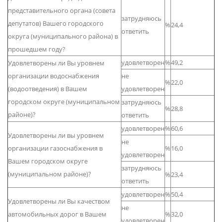
представительного органа (совета
затрудняюсь
депутатов) Вашего городского
%
24,4
ответить
округа (муниципального района) в
прошедшем году?
удовлетворен
%
49,2
Удовлетворены ли Вы уровнем
организации водоснабжения
не
%
22,0
(водоотведения) в Вашем
удовлетворен
городском округе (муниципальном
затрудняюсь
%
28,8
районе)?
ответить
удовлетворен
%
60,6
Удовлетворены ли вы уровнем
не
организации газоснабжения в
%
16,0
удовлетворен
Вашем городском округе
затрудняюсь
(муниципальном районе)?
%
23,4
ответить
удовлетворен
%
50,4
Удовлетворены ли Вы качеством
не
автомобильных дорог в Вашем
%
32,0
удовлетворен