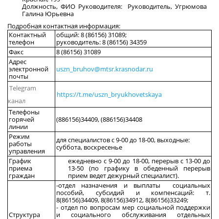
Должность, ФИО Руководителя: Руководитель, Угрюмова
Галина Юрьевна
Подробная контактная информация:
Контактный
общий: 8 (86156) 31089;
телефон
руководитель: 8 (86156) 34359
Факс
8 (86156) 31089
Адрес
электронной
uszn_bruhov@mtsr.krasnodar.ru
почты
Telegram
https://t.me/uszn_bryukhovetskaya
канал
Телефоны
горячей
(886156)34409, (886156)34408
линии
Режим
для специалистов с 9-00 до 18-00, выходные:
работы
суббота, воскресенье
управления
График
ежедневно с 9-00 до 18-00, перерыв с 13-00 до
приема
13-50 (по графику в обеденный перерыв
граждан
прием ведет дежурный специалист).
-отдел назначения и выплаты социальных
пособий, субсидий и компенсаций: т.
8(86156)34409, 8(86156)34912, 8(86156)33249;
- отдел по вопросам мер социальной поддержки
Структура
и социального обслуживания отдельных