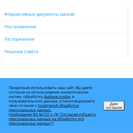
Нормативные документы (архив)
Постановления
Распоряжения
Решения Совета
Продолжая использовать наш сайт, Вы даете
согласие на использование аналитических
систем, обработку
файлов cookie
, и
Администрация муниципального образования Брюховецкий район
пользовательских данных, а также выражаете
© Copyright 2025 - Все права защищены
Даю
своё согласие с
политикой обработки
согласие
Карта сайта
Вход на сайт
Почта
персональных данных.
(требование ФЗ №152 ч. (9) "Согласие субъекта
персональных данных на обработку его
персональных данных")