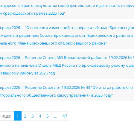
нодарского края о результатах своей деятельности и деятельности 
н Краснодарского края за 2025 год"
евраля 2026 | "О внесении изменений в генеральный план Брюховецко
ржденный решением Совета Брюховецкого сп Брюховецкого района от 2
рального плана Брюховецкого сп Брюховецкого района"
евраля 2026 | Решение Совета МО Брюховецкий район от 19.02.2026 №
анности начальника Отдела МВД России по Брюховецкому району о де
овецкому району за 2025 год"
евраля 2026 | Решение Совета от 19.02.2026 № 43 "Об итогах районног
иториального общественного самоуправления» в 2025 году"
ницы:
1
2
3
4
5
...
47