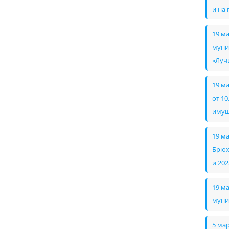
и на
19 м
муни
«Луч
19 м
от 1
имущ
19 м
Брюх
и 202
19 м
муни
5 ма