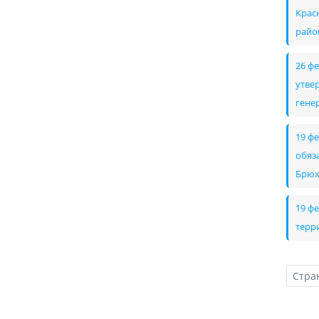
Крас
райо
26 ф
утве
гене
19 ф
обяз
Брюх
19 ф
терр
Стра