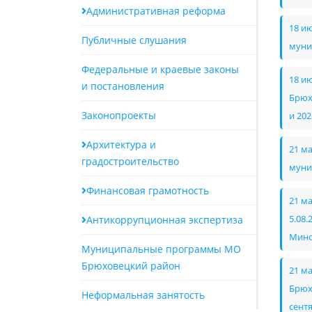
Административная реформа
18 и
Публичные слушания
муни
Федеральные и краевые законы
18 и
и постановления
Брюх
Законопроекты
и 202
Архитектура и
21 м
градостроительство
муни
Финансовая грамотность
21 м
Антикоррупционная экспертиза
5.08
Мино
Муниципальные программы МО
Брюховецкий район
21 м
Брюх
Неформальная занятость
сент