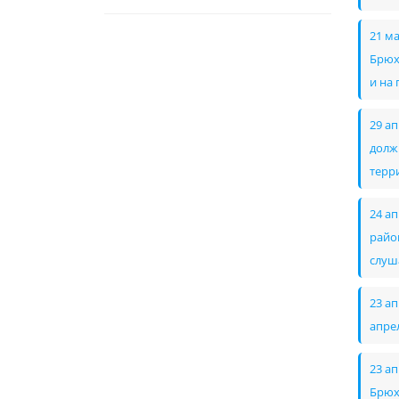
21 м
Брюх
и на
29 а
долж
терр
24 а
райо
слуш
23 а
апре
23 а
Брюх