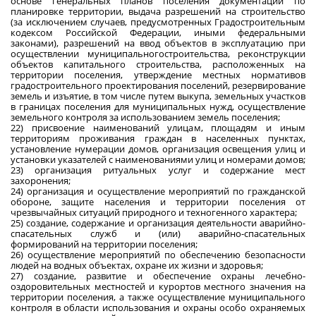
основе генеральных планов поселения документации по
планировке территории, выдача разрешений на строительство
(за исключением случаев, предусмотренных Градостроительным
кодексом Российской Федерации, иными федеральными
законами), разрешений на ввод объектов в эксплуатацию при
осуществлении муниципальногостроительства, реконструкции
объектов капитального строительства, расположенных на
территории поселения, утверждение местных нормативов
градостроительного проектирования поселений, резервирование
земель и изъятие, в том числе путем выкупа, земельных участков
в границах поселения для муниципальных нужд, осуществление
земельного контроля за использованием земель поселения;
22) присвоение наименований улицам, площадям и иным
территориям проживания граждан в населенных пунктах,
установление нумерации домов, организация освещения улиц и
установки указателей с наименованиями улиц и номерами домов;
23) организация ритуальных услуг и содержание мест
захоронения;
24) организация и осуществление мероприятий по гражданской
обороне, защите населения и территории поселения от
чрезвычайных ситуаций природного и техногенного характера;
25) создание, содержание и организация деятельности аварийно-
спасательных служб и (или) аварийно-спасательных
формирований на территории поселения;
26) осуществление мероприятий по обеспечению безопасности
людей на водных объектах, охране их жизни и здоровья;
27) создание, развитие и обеспечение охраны лечебно-
оздоровительных местностей и курортов местного значения на
территории поселения, а также осуществление муниципального
контроля в области использования и охраны особо охраняемых