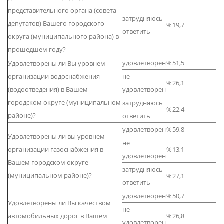
представительного органа (совета
затрудняюсь
депутатов) Вашего городского
%
19,7
ответить
округа (муниципального района) в
прошедшем году?
удовлетворен
%
51,5
Удовлетворены ли Вы уровнем
организации водоснабжения
не
%
26,1
(водоотведения) в Вашем
удовлетворен
городском округе (муниципальном
затрудняюсь
%
22,4
районе)?
ответить
удовлетворен
%
59,8
Удовлетворены ли вы уровнем
не
организации газоснабжения в
%
13,1
удовлетворен
Вашем городском округе
затрудняюсь
(муниципальном районе)?
%
27,1
ответить
удовлетворен
%
50,7
Удовлетворены ли Вы качеством
не
автомобильных дорог в Вашем
%
26,8
удовлетворен