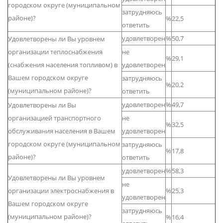
городском округе (муниципальном
затрудняюсь
районе)?
%
22,5
ответить
удовлетворен
%
50,7
Удовлетворены ли Вы уровнем
организации теплоснабжения
не
%
29,1
(снабжения населения топливом) в
удовлетворен
Вашем городском округе
затрудняюсь
%
20,2
(муниципальном районе)?
ответить
удовлетворен
%
49,7
Удовлетворены ли Вы
организацией транспортного
не
%
32,5
обслуживания населения в Вашем
удовлетворен
городском округе (муниципальном
затрудняюсь
%
17,8
районе)?
ответить
удовлетворен
%
58,3
Удовлетворены ли Вы уровнем
не
организации электроснабжения в
%
25,3
удовлетворен
Вашем городском округе
затрудняюсь
(муниципальном районе)?
%
16,4