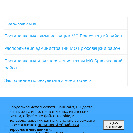
Правовые акты
Постановления администрации МО Брюховецкий район
Распоряжения администрации МО Брюховецкий район
Постановления и распоряжения главы МО Брюховецкий
район
Заключение по результатам мониторинга
Продолжая использовать наш сайт, Вы даете
согласие на использование аналитических
систем, обработку
файлов cookie
, и
пользовательских данных, а также выражаете
Даю
своё согласие с
политикой обработки
согласие
Администрация муниципального образования Брюховецкий район
персональных данных.
© Copyright 2025 - Все права защищены