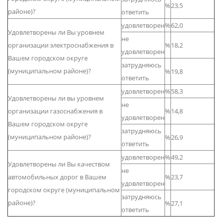
%
23,5
районе)?
ответить
удовлетворен
%
62,0
Удовлетворены ли Вы уровнем
не
организации электроснабжения в
%
18,2
удовлетворен
Вашем городском округе
затрудняюсь
(муниципальном районе)?
%
19,8
ответить
удовлетворен
%
58,3
Удовлетворены ли вы уровнем
не
организации газоснабжения в
%
14,8
удовлетворен
Вашем городском округе
затрудняюсь
(муниципальном районе)?
%
26,9
ответить
удовлетворен
%
49,2
Удовлетворены ли Вы качеством
не
автомобильных дорог в Вашем
%
23,7
удовлетворен
городском округе (муниципальном
затрудняюсь
районе)?
%
27,1
ответить