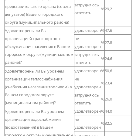
затрудняюсь
представительного органа (совета
%
29,2
ответить
депутатов) Вашего городского
округа (муниципального района)
удовлетворен
%
47,6
Удовлетворены ли Вы
организацией транспортного
не
%
27,8
обслуживания населения в Вашем
удовлетворен
городском округе (муниципальном
затрудняюсь
%
24,6
районе)?
ответить
удовлетворен
%
50,6
Удовлетворены ли Вы уровнем
организации теплоснабжения
не
%
23,4
(снабжения населения топливом) в
удовлетворен
Вашем городском округе
затрудняюсь
%
26,0
(муниципальном районе)?
ответить
удовлетворен
%
44,0
Удовлетворены ли Вы уровнем
организации водоснабжения
не
%
32,5
(водоотведения) в Вашем
удовлетворен
городском округе (муниципальном
затрудняюсь