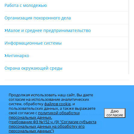
Работа с молодежью
Организация похоронного дела
Малое и среднее предпринимательство
Информационные системы
Антинарко
Охрана окружающей среды
Продолжая использовать наш сайт, Вы даете
согласие на использование аналитических
систем, обработку
файлов cookie
, и
пользовательских данных, а также выражаете
Даю
своё согласие с
политикой обработки
согласие
Администрация муниципального образования Брюховецкий район
персональных данных.
© Copyright 2025 - Все права защищены
(требование ФЗ №152 ч. (9) "Согласие субъекта
Карта сайта
Вход на сайт
Почта
персональных данных на обработку его
персональных данных")