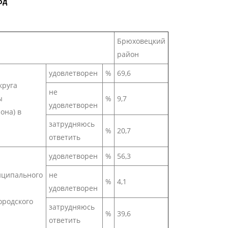
од
Брюховецкий
район
удовлетворен
%
69,6
круга
не
ы
%
9,7
удовлетворен
она) в
затрудняюсь
%
20,7
ответить
удовлетворен
%
56,3
ниципального
не
%
4,1
удовлетворен
ородского
затрудняюсь
%
39,6
ответить