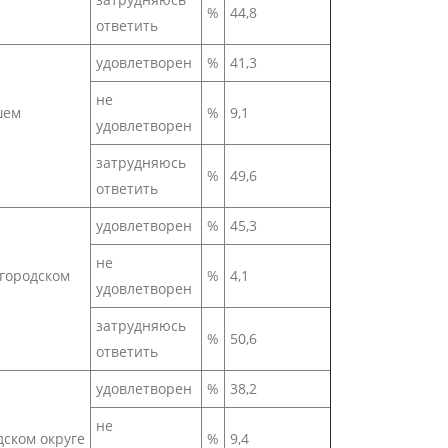
%
44,8
ответить
удовлетворен
%
41,3
не
шем
%
9,1
удовлетворен
затрудняюсь
%
49,6
ответить
удовлетворен
%
45,3
не
городском
%
4,1
удовлетворен
затрудняюсь
%
50,6
ответить
удовлетворен
%
38,2
не
ском округе
%
9,4