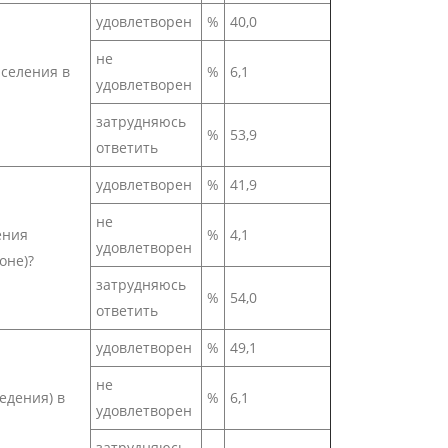
удовлетворен
%
40,0
не
селения в
%
6,1
удовлетворен
затрудняюсь
%
53,9
ответить
удовлетворен
%
41,9
не
ения
%
4,1
удовлетворен
оне)?
затрудняюсь
%
54,0
ответить
удовлетворен
%
49,1
не
едения) в
%
6,1
удовлетворен
затрудняюсь