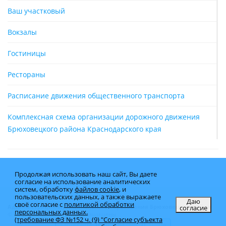
Ваш участковый
Вокзалы
Гостиницы
Рестораны
Расписание движения общественного транспорта
Комплексная схема организации дорожного движения
Брюховецкого района Краснодарского края
Продолжая использовать наш сайт, Вы даете
согласие на использование аналитических
систем, обработку
файлов cookie
, и
пользовательских данных, а также выражаете
Даю
своё согласие с
политикой обработки
согласие
Администрация муниципального образования Брюховецкий район
персональных данных.
© Copyright 2025 - Все права защищены
(требование ФЗ №152 ч. (9) "Согласие субъекта
Карта сайта
Вход на сайт
Почта