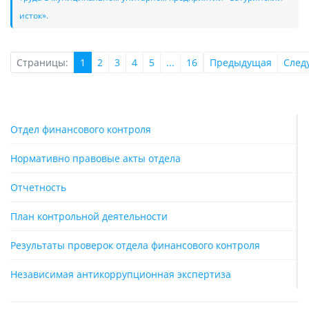
исток».
Страницы:
1
2
3
4
5
...
16
Предыдущая
След
Отдел финансового контроля
Нормативно правовые акты отдела
Отчетность
План контрольной деятельности
Результаты проверок отдела финансового контроля
Независимая антикоррупционная экспертиза