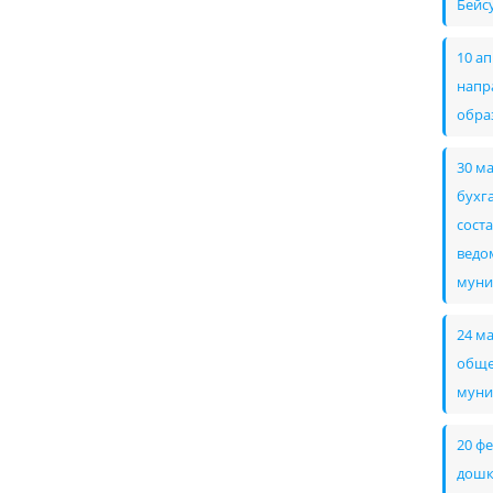
Бейс
10 а
напр
обра
30 м
бухг
сост
ведом
муни
24 м
обще
муни
20 ф
дошк