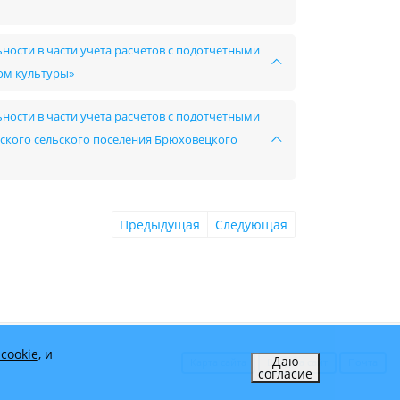
ности в части учета расчетов с подотчетными
ом культуры»
ности в части учета расчетов с подотчетными
ского сельского поселения Брюховецкого
Предыдущая
Следующая
cookie
, и
Даю
Карта сайта
Вход на сайт
Почта
согласие