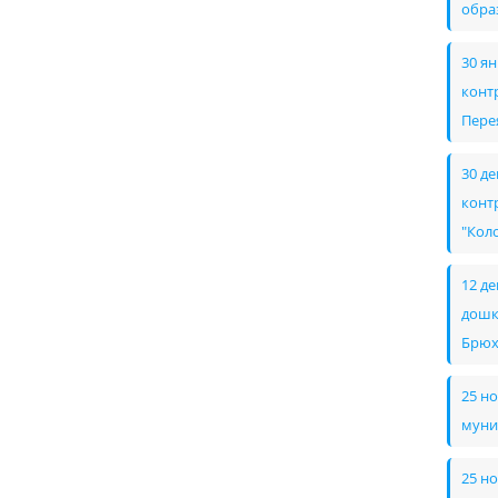
обра
30 я
конт
Пере
30 д
конт
"Кол
12 д
дошк
Брюх
25 н
муни
25 н