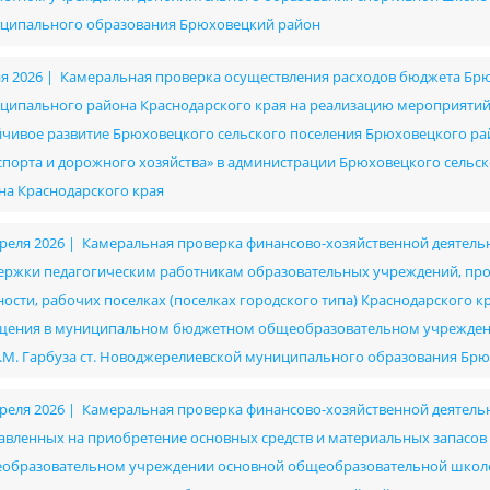
ципального образования Брюховецкий район
ая 2026 | Камеральная проверка осуществления расходов бюджета Бр
ципального района Краснодарского края на реализацию мероприяти
йчивое развитие Брюховецкого сельского поселения Брюховецкого райо
спорта и дорожного хозяйства» в администрации Брюховецкого сель
на Краснодарского края
преля 2026 | Камеральная проверка финансово-хозяйственной деятель
ержки педагогическим работникам образовательных учреждений, п
ности, рабочих поселках (поселках городского типа) Краснодарского 
щения в муниципальном бюджетном общеобразовательном учрежден
А.М. Гарбуза ст. Новоджерелиевской муниципального образования Бр
преля 2026 | Камеральная проверка финансово-хозяйственной деятельно
авленных на приобретение основных средств и материальных запасо
образовательном учреждении основной общеобразовательной школе №