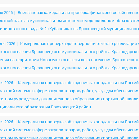
ля 2026 | Внеплановая камеральная проверка финансово-хозяйственно
ботной платы в муниципальном автономном дошкольном образовател
инированного вида № 2 «Кубаночка» ст. Брюховецкой муниципальног
юня 2026 | Камеральная проверка достоверности отчета о реализац
ского поселения Брюховецкого муниципального района Краснодарско
ения на территории Новосельского сельского поселения Брюховецког
ского поселения Брюховецкого муниципального района Краснодарско
ня 2026 | Камеральная проверка соблюдения законодательства Россий
рактной системе в сфере закупок товаров, работ, услуг для обеспече
етном учреждении дополнительного образования спортивной школе им
ципального образования Брюховецкий район
ня 2026 | Камеральная проверка соблюдения законодательства Россий
рактной системе в сфере закупок товаров, работ, услуг для обеспече
етном учреждении дополнительного образования спортивной школе им