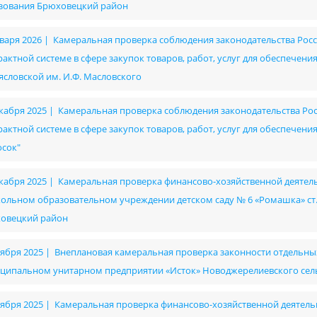
зования Брюховецкий район
нваря 2026 | Камеральная проверка соблюдения законодательства Рос
рактной системе в сфере закупок товаров, работ, услуг для обеспече
ясловской им. И.Ф. Масловского
екабря 2025 | Камеральная проверка соблюдения законодательства Ро
рактной системе в сфере закупок товаров, работ, услуг для обеспече
осок"
екабря 2025 | Камеральная проверка финансово-хозяйственной деяте
ольном образовательном учреждении детском саду № 6 «Ромашка» с
овецкий район
оября 2025 | Внеплановая камеральная проверка законности отдельны
ципальном унитарном предприятии «Исток» Новоджерелиевского сел
оября 2025 | Камеральная проверка финансово-хозяйственной деятельно