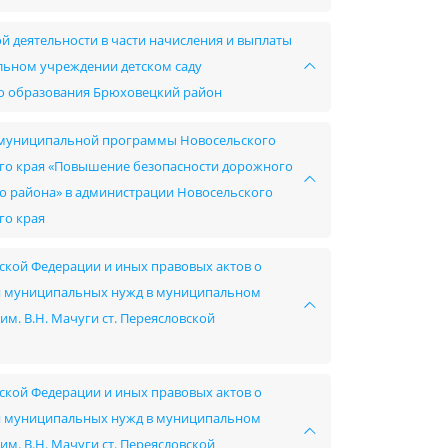
й деятельности в части начисления и выплаты
ьном учреждении детском саду
о образования Брюховецкий район
ии муниципальной программы Новосельского
го края «Повышение безопасности дорожного
о района» в администрации Новосельского
го края
ской Федерации и иных правовых актов о
ния муниципальных нужд в муниципальном
. В.Н. Мачуги ст. Переясловской
ской Федерации и иных правовых актов о
ния муниципальных нужд в муниципальном
. В.Н. Мачуги ст. Переясловской