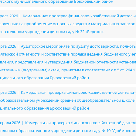
угского муниципального образования Брюховецкий район
преля 2026 | Камеральная проверка финансово-хозяйственной деятельно
авленных на приобретение основных средств и материальных запас
зовательном учреждении детском саду № 32 «Бережок
арта 2026 | Аудиторское мероприяте по аудиту достоверности, полнот
алтерской отчетности и соответствие порядка ведения бюджетного уч
авления, представления и утверждения бюджетной отчетности установ
ственным (внутренним) актам, принятым в соответствии с п.5 ст. 264.1
ципального образования Брюховецкий район
арта 2026 | Камеральная проверка финансово-хозяйственной деятел
образовательном учреждении средней общеобразовательной школе № 
ципального образования Брюховецкий район
евраля 2026 | Камеральная проверка финансово-хозяйственной деят
ольном образовательном учреждении детском саду № 10 "Дюймовочк