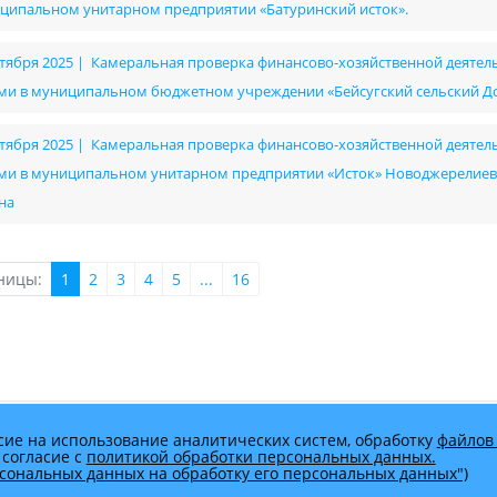
ципальном унитарном предприятии «Батуринский исток».
ктября 2025 | Камеральная проверка финансово-хозяйственной деятель
ми в муниципальном бюджетном учреждении «Бейсугский сельский Д
ктября 2025 | Камеральная проверка финансово-хозяйственной деятель
ми в муниципальном унитарном предприятии «Исток» Новоджерелиев
на
ницы:
1
2
3
4
5
...
16
сие на использование аналитических систем, обработку
файлов 
 согласие с
политикой обработки персональных данных.
ерсональных данных на обработку его персональных данных")