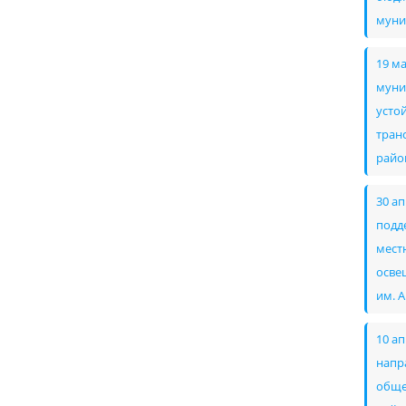
муни
19 м
муни
усто
тран
райо
30 а
подд
мест
осве
им. 
10 а
напр
обще