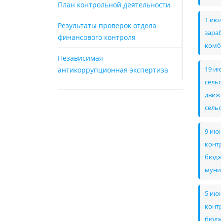
План контрольной деятельности
1 ию
Результаты проверок отдела
зара
финансового контроля
комб
Независимая
антикоррупционная экспертиза
19 и
сель
движ
сель
9 ию
конт
бюдж
муни
5 ию
конт
бюдж