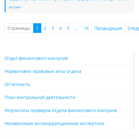
исток».
Страницы:
1
2
3
4
5
...
16
Предыдущая
След
Отдел финансового контроля
Нормативно правовые акты отдела
Отчетность
План контрольной деятельности
Результаты проверок отдела финансового контроля
Независимая антикоррупционная экспертиза