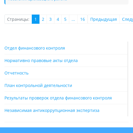
Страницы:
1
2
3
4
5
...
16
Предыдущая
След
Отдел финансового контроля
Нормативно правовые акты отдела
Отчетность
План контрольной деятельности
Результаты проверок отдела финансового контроля
Независимая антикоррупционная экспертиза