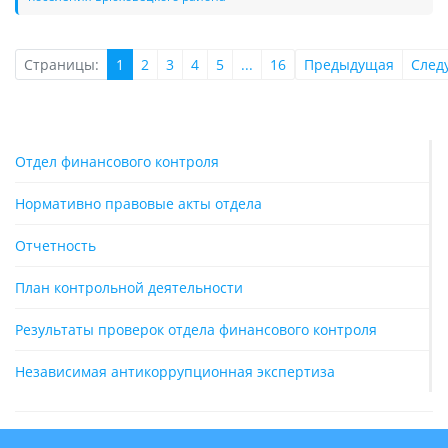
Страницы:
1
2
3
4
5
...
16
Предыдущая
След
Отдел финансового контроля
Нормативно правовые акты отдела
Отчетность
План контрольной деятельности
Результаты проверок отдела финансового контроля
Независимая антикоррупционная экспертиза