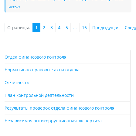
исток».
Страницы:
1
2
3
4
5
...
16
Предыдущая
След
Отдел финансового контроля
Нормативно правовые акты отдела
Отчетность
План контрольной деятельности
Результаты проверок отдела финансового контроля
Независимая антикоррупционная экспертиза