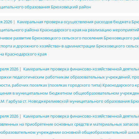
ципального образования Брюховецкий район
ая 2026 | Камеральная проверка осуществления расходов бюджета Бр
ципального района Краснодарского края на реализацию мероприяти
йчивое развитие Брюховецкого сельского поселения Брюховецкого райо
спорта и дорожного хозяйства» в администрации Брюховецкого сель
на Краснодарского края
преля 2026 | Камеральная проверка финансово-хозяйственной деятель
ержки педагогическим работникам образовательных учреждений, п
ности, рабочих поселках (поселках городского типа) Краснодарского 
щения в муниципальном бюджетном общеобразовательном учрежден
А.М. Гарбуза ст. Новоджерелиевской муниципального образования Бр
преля 2026 | Камеральная проверка финансово-хозяйственной деятельно
авленных на приобретение основных средств и материальных запасо
образовательном учреждении основной общеобразовательной школе №