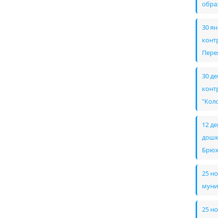
обра
30 я
конт
Пере
30 д
конт
"Кол
12 д
дошк
Брюх
25 н
муни
25 н