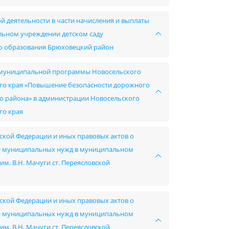
й деятельности в части начисления и выплаты
ьном учреждении детском саду
о образования Брюховецкий район
ии муниципальной программы Новосельского
го края «Повышение безопасности дорожного
о района» в администрации Новосельского
го края
ской Федерации и иных правовых актов о
ния муниципальных нужд в муниципальном
. В.Н. Мачуги ст. Переясловской
ской Федерации и иных правовых актов о
ния муниципальных нужд в муниципальном
. В.Н. Мачуги ст. Переясловской