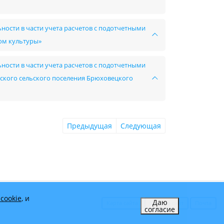
ности в части учета расчетов с подотчетными
ом культуры»
ности в части учета расчетов с подотчетными
ского сельского поселения Брюховецкого
Предыдущая
Следующая
cookie
, и
Даю
Карта сайта
Вход на сайт
Почта
согласие