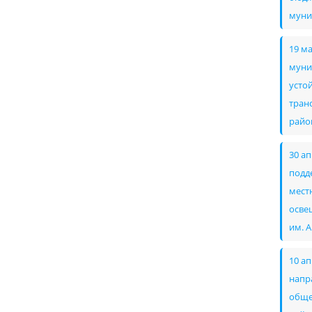
муни
19 м
муни
усто
тран
райо
30 а
подд
мест
осве
им. 
10 а
напр
обще