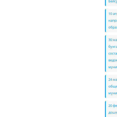
Бейс
10 а
напр
обра
30 м
бухг
сост
ведом
муни
24 м
обще
муни
20 ф
дошк