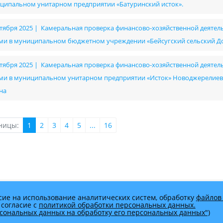
ципальном унитарном предприятии «Батуринский исток».
ктября 2025 | Камеральная проверка финансово-хозяйственной деятель
ми в муниципальном бюджетном учреждении «Бейсугский сельский Д
ктября 2025 | Камеральная проверка финансово-хозяйственной деятель
ми в муниципальном унитарном предприятии «Исток» Новоджерелиев
на
ницы:
1
2
3
4
5
...
16
сие на использование аналитических систем, обработку
файлов 
 согласие с
политикой обработки персональных данных.
ерсональных данных на обработку его персональных данных")