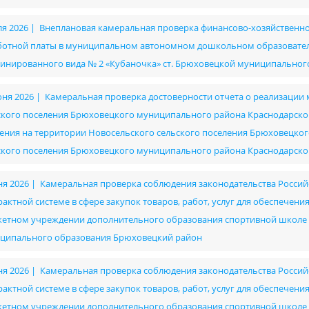
ля 2026 | Внеплановая камеральная проверка финансово-хозяйственно
ботной платы в муниципальном автономном дошкольном образовател
инированного вида № 2 «Кубаночка» ст. Брюховецкой муниципальног
юня 2026 | Камеральная проверка достоверности отчета о реализац
ского поселения Брюховецкого муниципального района Краснодарско
ения на территории Новосельского сельского поселения Брюховецког
ского поселения Брюховецкого муниципального района Краснодарско
ня 2026 | Камеральная проверка соблюдения законодательства Россий
рактной системе в сфере закупок товаров, работ, услуг для обеспече
етном учреждении дополнительного образования спортивной школе им
ципального образования Брюховецкий район
ня 2026 | Камеральная проверка соблюдения законодательства Россий
рактной системе в сфере закупок товаров, работ, услуг для обеспече
етном учреждении дополнительного образования спортивной школе им