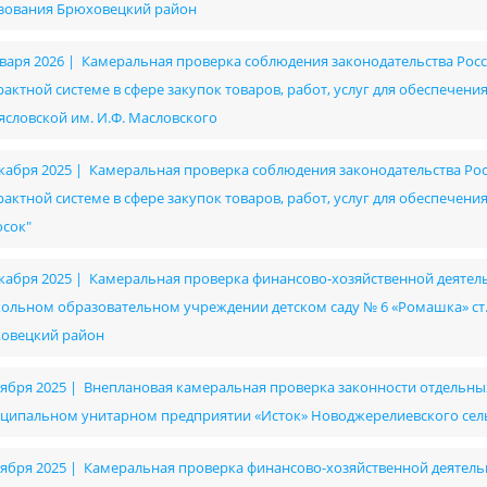
зования Брюховецкий район
нваря 2026 | Камеральная проверка соблюдения законодательства Рос
рактной системе в сфере закупок товаров, работ, услуг для обеспече
ясловской им. И.Ф. Масловского
екабря 2025 | Камеральная проверка соблюдения законодательства Ро
рактной системе в сфере закупок товаров, работ, услуг для обеспече
осок"
екабря 2025 | Камеральная проверка финансово-хозяйственной деяте
ольном образовательном учреждении детском саду № 6 «Ромашка» с
овецкий район
оября 2025 | Внеплановая камеральная проверка законности отдельны
ципальном унитарном предприятии «Исток» Новоджерелиевского сел
оября 2025 | Камеральная проверка финансово-хозяйственной деятельно