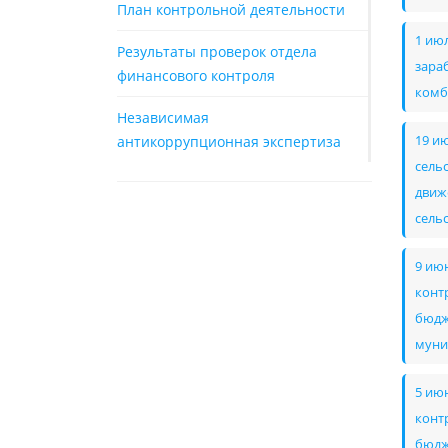
План контрольной деятельности
1 ию
Результаты проверок отдела
зара
финансового контроля
комб
Независимая
антикоррупционная экспертиза
19 и
сель
движ
сель
9 ию
конт
бюдж
муни
5 ию
конт
бюдж