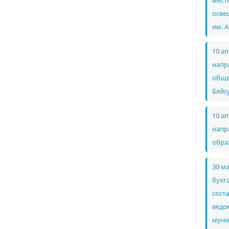
мест
осве
им. 
10 а
напр
обще
Бейс
10 а
напр
обра
30 м
бухг
сост
ведом
муни