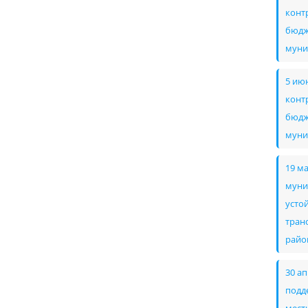
конт
бюдж
муни
5 ию
конт
бюдж
муни
19 м
муни
усто
тран
райо
30 а
подд