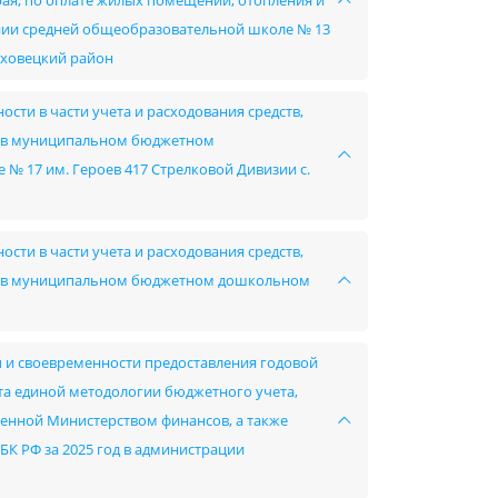
края, по оплате жилых помещений, отопления и
ии средней общеобразовательной школе № 13
юховецкий район
сти в части учета и расходования средств,
в в муниципальном бюджетном
 17 им. Героев 417 Стрелковой Дивизии с.
сти в части учета и расходования средств,
ов в муниципальном бюджетном дошкольном
ы и своевременности предоставления годовой
ета единой методологии бюджетного учета,
ленной Министерством финансов, а также
 БК РФ за 2025 год в администрации