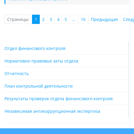
Страницы:
1
2
3
4
5
...
16
Предыдущая
След
Отдел финансового контроля
Нормативно правовые акты отдела
Отчетность
План контрольной деятельности
Результаты проверок отдела финансового контроля
Независимая антикоррупционная экспертиза