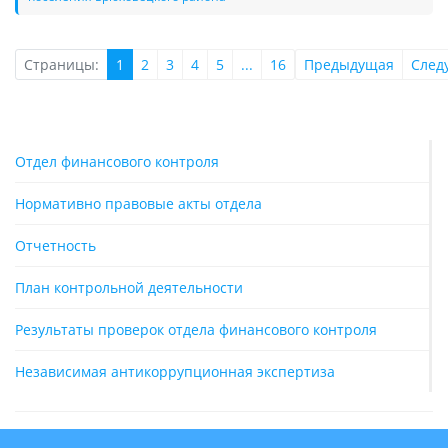
Страницы:
1
2
3
4
5
...
16
Предыдущая
След
Отдел финансового контроля
Нормативно правовые акты отдела
Отчетность
План контрольной деятельности
Результаты проверок отдела финансового контроля
Независимая антикоррупционная экспертиза