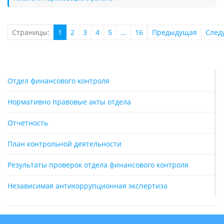
Страницы:
1
2
3
4
5
...
16
Предыдущая
След
Отдел финансового контроля
Нормативно правовые акты отдела
Отчетность
План контрольной деятельности
Результаты проверок отдела финансового контроля
Независимая антикоррупционная экспертиза