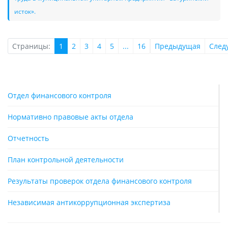
исток».
Страницы:
1
2
3
4
5
...
16
Предыдущая
След
Отдел финансового контроля
Нормативно правовые акты отдела
Отчетность
План контрольной деятельности
Результаты проверок отдела финансового контроля
Независимая антикоррупционная экспертиза