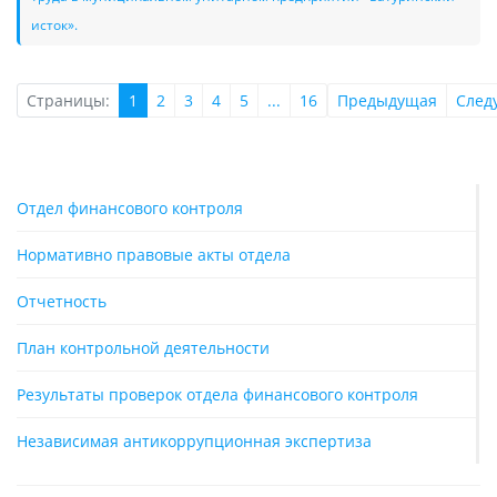
исток».
Страницы:
1
2
3
4
5
...
16
Предыдущая
След
Отдел финансового контроля
Нормативно правовые акты отдела
Отчетность
План контрольной деятельности
Результаты проверок отдела финансового контроля
Независимая антикоррупционная экспертиза