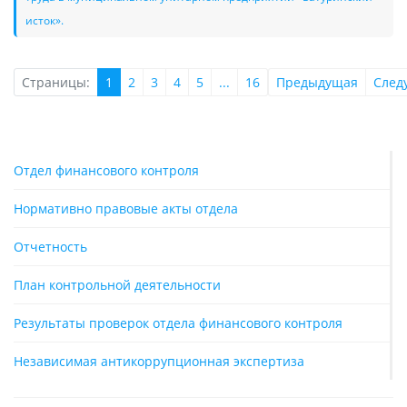
исток».
Страницы:
1
2
3
4
5
...
16
Предыдущая
След
Отдел финансового контроля
Нормативно правовые акты отдела
Отчетность
План контрольной деятельности
Результаты проверок отдела финансового контроля
Независимая антикоррупционная экспертиза