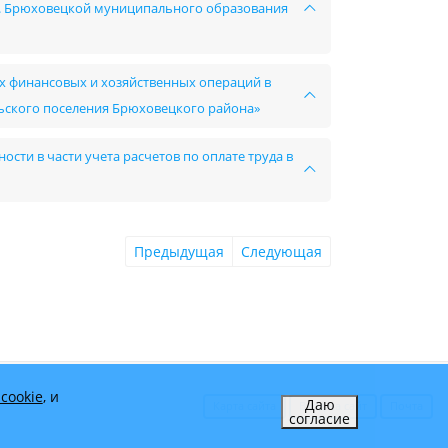
т. Брюховецкой муниципального образования
х финансовых и хозяйственных операций в
ьского поселения Брюховецкого района»
сти в части учета расчетов по оплате труда в
Предыдущая
Следующая
cookie
, и
Даю
Карта сайта
Вход на сайт
Почта
согласие