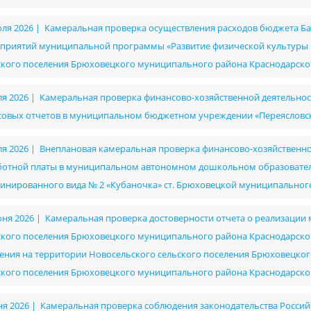
юля 2026 | Камеральная проверка осуществления расходов бюджета Ба
приятий муниципальной программы «Развитие физической культуры и
ского поселения Брюховецкого муниципального района Краснодарско
ля 2026 | Камеральная проверка финансово-хозяйственной деятельност
совых отчетов в муниципальном бюджетном учреждении «Переясловск
ля 2026 | Внеплановая камеральная проверка финансово-хозяйственно
ботной платы в муниципальном автономном дошкольном образовател
инированного вида № 2 «Кубаночка» ст. Брюховецкой муниципальног
юня 2026 | Камеральная проверка достоверности отчета о реализац
ского поселения Брюховецкого муниципального района Краснодарско
ения на территории Новосельского сельского поселения Брюховецког
ского поселения Брюховецкого муниципального района Краснодарско
ня 2026 | Камеральная проверка соблюдения законодательства Россий