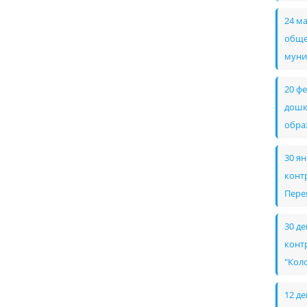
24 м
обще
муни
20 ф
дошк
обра
30 я
конт
Пере
30 д
конт
"Кол
12 д