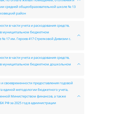
края, по оплате жилых помещений, отопления и
ии средней общеобразовательной школе № 13
юховецкий район
сти в части учета и расходования средств,
в в муниципальном бюджетном
 17 им. Героев 417 Стрелковой Дивизии с.
сти в части учета и расходования средств,
ов в муниципальном бюджетном дошкольном
ы и своевременности предоставления годовой
ета единой методологии бюджетного учета,
ленной Министерством финансов, а также
 БК РФ за 2025 год в администрации