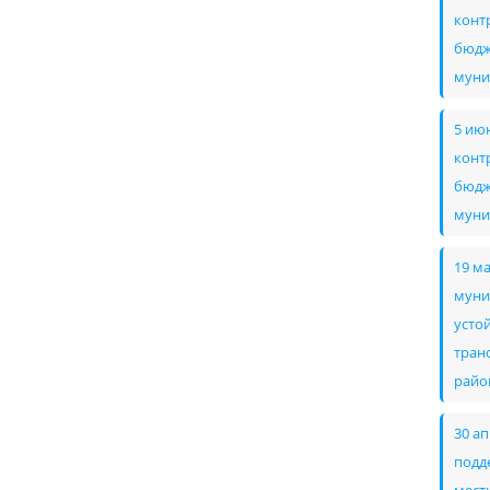
конт
бюдж
муни
5 ию
конт
бюдж
муни
19 м
муни
усто
тран
райо
30 а
подд