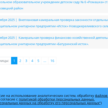
ольном образовательном учреждении детском саду № 6 «Ромашка» с
овецкий район
оября 2025 | Внеплановая камеральная проверка законности отдельны
ципальном унитарном предприятии «Исток» Новоджерелиевского сел
оября 2025 | Камеральная проверка финансово-хозяйственной деятельно
ципальном унитарном предприятии «Батуринский исток».
ницы:
1
2
3
4
5
...
16
сие на использование аналитических систем, обработку
файлов 
 согласие с
политикой обработки персональных данных.
ерсональных данных на обработку его персональных данных")