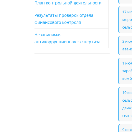
План контрольной деятельности
17 и
Результаты проверок отдела
меро
финансового контроля
сель
Независимая
антикоррупционная экспертиза
3 ию
аван
1 ию
зара
комб
19 и
сель
движ
сель
9 ию