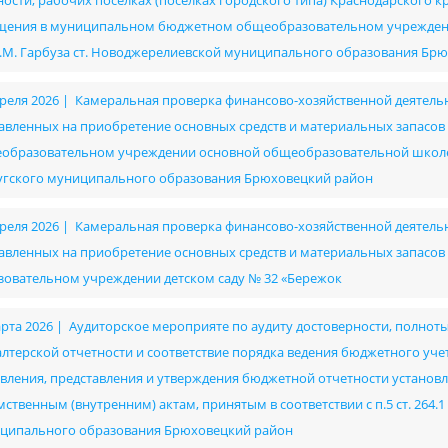
ности, рабочих поселках (поселках городского типа) Краснодарского 
щения в муниципальном бюджетном общеобразовательном учрежден
А.М. Гарбуза ст. Новоджерелиевской муниципального образования Бр
преля 2026 | Камеральная проверка финансово-хозяйственной деятельно
авленных на приобретение основных средств и материальных запасо
образовательном учреждении основной общеобразовательной школе №
угского муниципального образования Брюховецкий район
преля 2026 | Камеральная проверка финансово-хозяйственной деятельно
авленных на приобретение основных средств и материальных запас
зовательном учреждении детском саду № 32 «Бережок
арта 2026 | Аудиторское мероприяте по аудиту достоверности, полнот
алтерской отчетности и соответствие порядка ведения бюджетного уч
авления, представления и утверждения бюджетной отчетности установ
ственным (внутренним) актам, принятым в соответствии с п.5 ст. 264.1
ципального образования Брюховецкий район