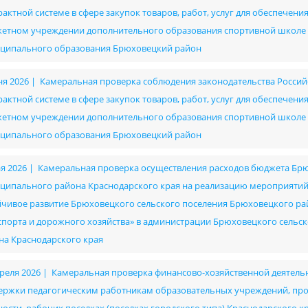
рактной системе в сфере закупок товаров, работ, услуг для обеспече
етном учреждении дополнительного образования спортивной школе им
ципального образования Брюховецкий район
ня 2026 | Камеральная проверка соблюдения законодательства Россий
рактной системе в сфере закупок товаров, работ, услуг для обеспече
етном учреждении дополнительного образования спортивной школе им
ципального образования Брюховецкий район
ая 2026 | Камеральная проверка осуществления расходов бюджета Бр
ципального района Краснодарского края на реализацию мероприяти
йчивое развитие Брюховецкого сельского поселения Брюховецкого райо
спорта и дорожного хозяйства» в администрации Брюховецкого сель
на Краснодарского края
преля 2026 | Камеральная проверка финансово-хозяйственной деятель
ержки педагогическим работникам образовательных учреждений, п