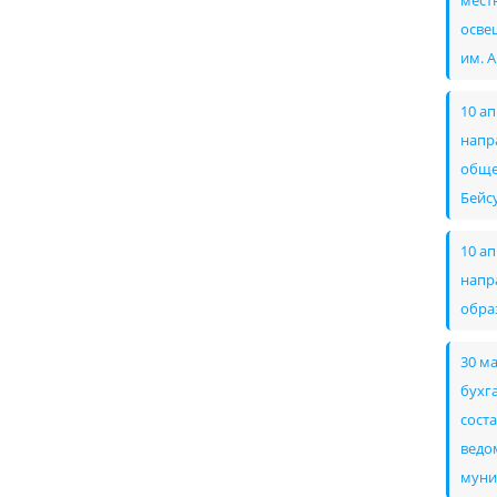
мест
осве
им. 
10 а
напр
обще
Бейс
10 а
напр
обра
30 м
бухг
сост
ведом
муни