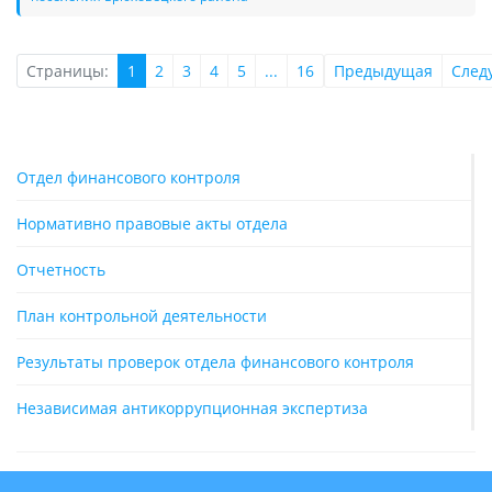
Страницы:
1
2
3
4
5
...
16
Предыдущая
След
Отдел финансового контроля
Нормативно правовые акты отдела
Отчетность
План контрольной деятельности
Результаты проверок отдела финансового контроля
Независимая антикоррупционная экспертиза