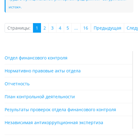
исток».
Страницы:
1
2
3
4
5
...
16
Предыдущая
След
Отдел финансового контроля
Нормативно правовые акты отдела
Отчетность
План контрольной деятельности
Результаты проверок отдела финансового контроля
Независимая антикоррупционная экспертиза