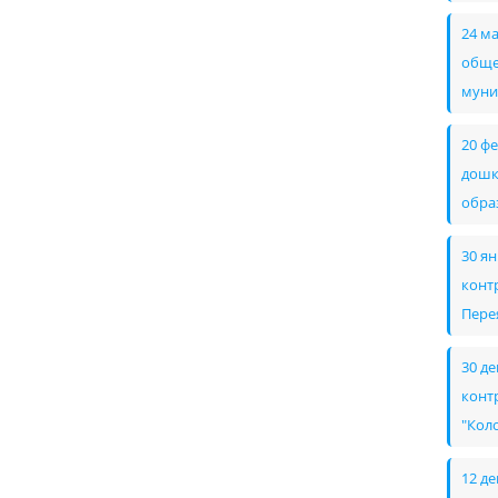
24 м
обще
муни
20 ф
дошк
обра
30 я
конт
Пере
30 д
конт
"Кол
12 д