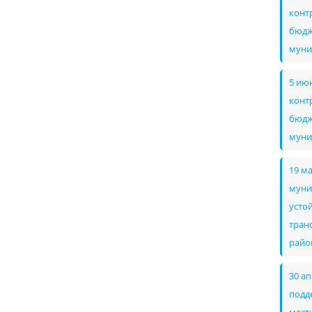
конт
бюдж
муни
5 ию
конт
бюдж
муни
19 м
муни
усто
тран
райо
30 а
подд