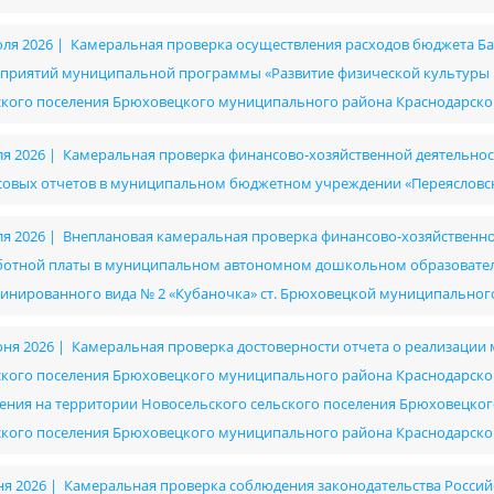
юля 2026 | Камеральная проверка осуществления расходов бюджета Ба
приятий муниципальной программы «Развитие физической культуры и
ского поселения Брюховецкого муниципального района Краснодарско
ля 2026 | Камеральная проверка финансово-хозяйственной деятельност
совых отчетов в муниципальном бюджетном учреждении «Переясловск
ля 2026 | Внеплановая камеральная проверка финансово-хозяйственно
ботной платы в муниципальном автономном дошкольном образовател
инированного вида № 2 «Кубаночка» ст. Брюховецкой муниципальног
юня 2026 | Камеральная проверка достоверности отчета о реализац
ского поселения Брюховецкого муниципального района Краснодарско
ения на территории Новосельского сельского поселения Брюховецког
ского поселения Брюховецкого муниципального района Краснодарско
ня 2026 | Камеральная проверка соблюдения законодательства Россий