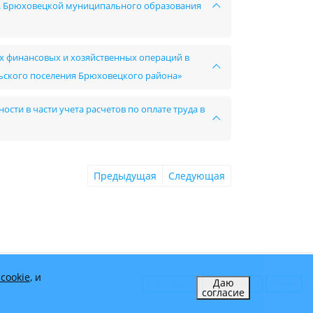
т. Брюховецкой муниципального образования
х финансовых и хозяйственных операций в
ьского поселения Брюховецкого района»
сти в части учета расчетов по оплате труда в
Предыдущая
Следующая
cookie
, и
Даю
Карта сайта
Вход на сайт
Почта
согласие