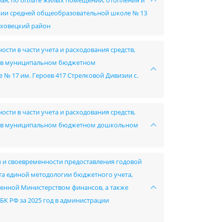
края, по оплате жилых помещений, отопления и
ии средней общеобразовательной школе № 13
юховецкий район
сти в части учета и расходования средств,
в в муниципальном бюджетном
 17 им. Героев 417 Стрелковой Дивизии с.
сти в части учета и расходования средств,
ов в муниципальном бюджетном дошкольном
ы и своевременности предоставления годовой
ета единой методологии бюджетного учета,
ленной Министерством финансов, а также
 БК РФ за 2025 год в администрации