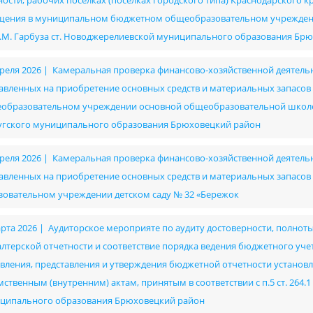
ности, рабочих поселках (поселках городского типа) Краснодарского 
щения в муниципальном бюджетном общеобразовательном учрежден
А.М. Гарбуза ст. Новоджерелиевской муниципального образования Бр
преля 2026 | Камеральная проверка финансово-хозяйственной деятельно
авленных на приобретение основных средств и материальных запасо
образовательном учреждении основной общеобразовательной школе №
угского муниципального образования Брюховецкий район
преля 2026 | Камеральная проверка финансово-хозяйственной деятельно
авленных на приобретение основных средств и материальных запас
зовательном учреждении детском саду № 32 «Бережок
арта 2026 | Аудиторское мероприяте по аудиту достоверности, полнот
алтерской отчетности и соответствие порядка ведения бюджетного уч
авления, представления и утверждения бюджетной отчетности установ
ственным (внутренним) актам, принятым в соответствии с п.5 ст. 264.1
ципального образования Брюховецкий район