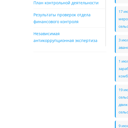
План контрольной деятельности
17 и
Результаты проверок отдела
меро
финансового контроля
сель
Независимая
антикоррупционная экспертиза
3 ию
аван
1 ию
зара
комб
19 и
сель
движ
сель
9 ию