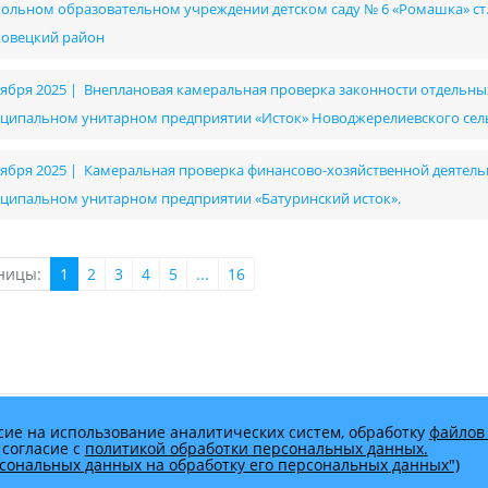
ольном образовательном учреждении детском саду № 6 «Ромашка» с
овецкий район
оября 2025 | Внеплановая камеральная проверка законности отдельны
ципальном унитарном предприятии «Исток» Новоджерелиевского сел
оября 2025 | Камеральная проверка финансово-хозяйственной деятельно
ципальном унитарном предприятии «Батуринский исток».
ницы:
1
2
3
4
5
...
16
сие на использование аналитических систем, обработку
файлов 
 согласие с
политикой обработки персональных данных.
ерсональных данных на обработку его персональных данных")