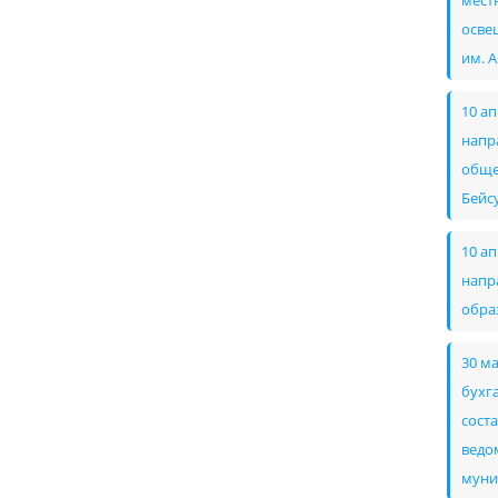
мест
осве
им. 
10 а
напр
обще
Бейс
10 а
напр
обра
30 м
бухг
сост
ведом
муни