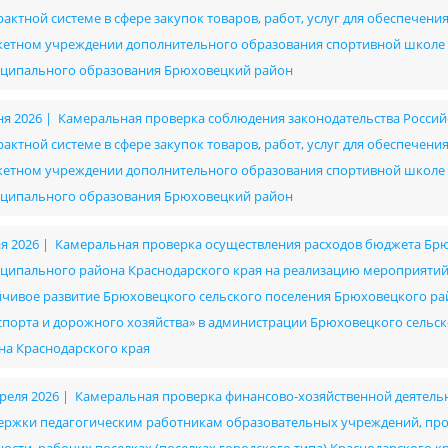
рактной системе в сфере закупок товаров, работ, услуг для обеспече
етном учреждении дополнительного образования спортивной школе им
ципального образования Брюховецкий район
ня 2026 | Камеральная проверка соблюдения законодательства Россий
рактной системе в сфере закупок товаров, работ, услуг для обеспече
етном учреждении дополнительного образования спортивной школе им
ципального образования Брюховецкий район
ая 2026 | Камеральная проверка осуществления расходов бюджета Бр
ципального района Краснодарского края на реализацию мероприяти
йчивое развитие Брюховецкого сельского поселения Брюховецкого райо
спорта и дорожного хозяйства» в администрации Брюховецкого сель
на Краснодарского края
преля 2026 | Камеральная проверка финансово-хозяйственной деятель
ержки педагогическим работникам образовательных учреждений, п