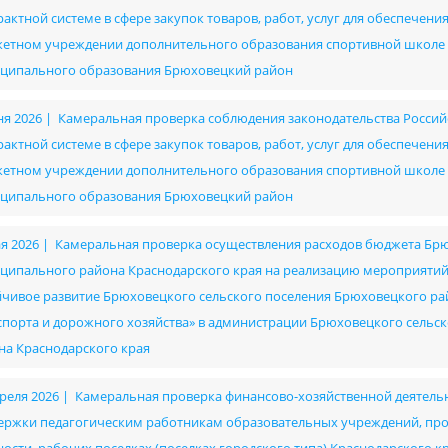
рактной системе в сфере закупок товаров, работ, услуг для обеспече
етном учреждении дополнительного образования спортивной школе им
ципального образования Брюховецкий район
ня 2026 | Камеральная проверка соблюдения законодательства Россий
рактной системе в сфере закупок товаров, работ, услуг для обеспече
етном учреждении дополнительного образования спортивной школе им
ципального образования Брюховецкий район
ая 2026 | Камеральная проверка осуществления расходов бюджета Бр
ципального района Краснодарского края на реализацию мероприяти
йчивое развитие Брюховецкого сельского поселения Брюховецкого райо
спорта и дорожного хозяйства» в администрации Брюховецкого сель
на Краснодарского края
преля 2026 | Камеральная проверка финансово-хозяйственной деятель
ержки педагогическим работникам образовательных учреждений, п