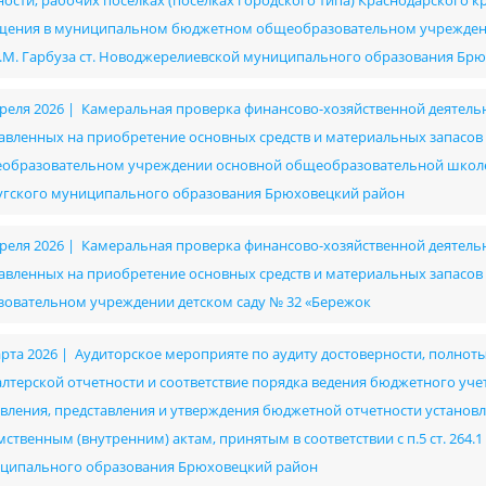
ности, рабочих поселках (поселках городского типа) Краснодарского 
щения в муниципальном бюджетном общеобразовательном учрежден
А.М. Гарбуза ст. Новоджерелиевской муниципального образования Бр
преля 2026 | Камеральная проверка финансово-хозяйственной деятельно
авленных на приобретение основных средств и материальных запасо
образовательном учреждении основной общеобразовательной школе №
угского муниципального образования Брюховецкий район
преля 2026 | Камеральная проверка финансово-хозяйственной деятельно
авленных на приобретение основных средств и материальных запас
зовательном учреждении детском саду № 32 «Бережок
арта 2026 | Аудиторское мероприяте по аудиту достоверности, полнот
алтерской отчетности и соответствие порядка ведения бюджетного уч
авления, представления и утверждения бюджетной отчетности установ
ственным (внутренним) актам, принятым в соответствии с п.5 ст. 264.1
ципального образования Брюховецкий район