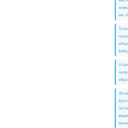
мест
осве
им. 
10 а
напр
обще
Бейс
10 а
напр
обра
30 м
бухг
сост
ведом
муни