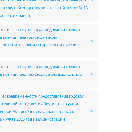
края, по оплате жилых помещений, отопления и
ии средней общеобразовательной школе № 13
юховецкий район
сти в части учета и расходования средств,
в в муниципальном бюджетном
 17 им. Героев 417 Стрелковой Дивизии с.
сти в части учета и расходования средств,
ов в муниципальном бюджетном дошкольном
ы и своевременности предоставления годовой
ета единой методологии бюджетного учета,
ленной Министерством финансов, а также
 БК РФ за 2025 год в администрации