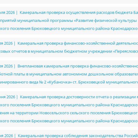
юля 2026 | Камеральная проверка осуществления расходов бюджета Ба
приятий муниципальной программы «Развитие физической культуры и
ского поселения Брюховецкого муниципального района Краснодарско
ля 2026 | Камеральная проверка финансово-хозяйственной деятельност
совых отчетов в муниципальном бюджетном учреждении «Переясловск
ля 2026 | Внеплановая камеральная проверка финансово-хозяйственно
ботной платы в муниципальном автономном дошкольном образовател
инированного вида № 2 «Кубаночка» ст. Брюховецкой муниципальног
юня 2026 | Камеральная проверка достоверности отчета о реализац
ского поселения Брюховецкого муниципального района Краснодарско
ения на территории Новосельского сельского поселения Брюховецког
ского поселения Брюховецкого муниципального района Краснодарско
ня 2026 | Камеральная проверка соблюдения законодательства Россий