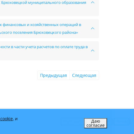
т. Брюховецкой муниципального образования
х финансовых и хозяйственных операций в
ьского поселения Брюховецкого района»
сти в части учета расчетов по оплате труда в
Предыдущая
Следующая
cookie
, и
Даю
Карта сайта
Вход на сайт
Почта
согласие