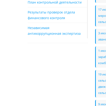
План контрольной деятельности
17 и
Результаты проверок отдела
меро
финансового контроля
сель
Независимая
антикоррупционная экспертиза
3 ию
аван
1 ию
зара
комб
19 и
сель
движ
сель
9 ию