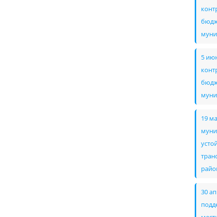
конт
бюдж
муни
5 ию
конт
бюдж
муни
19 м
муни
усто
тран
райо
30 а
подд