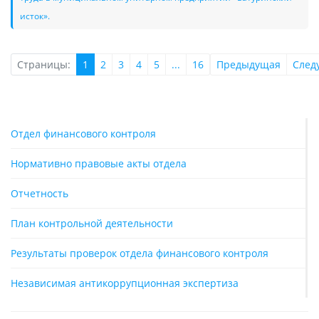
исток».
Страницы:
1
2
3
4
5
...
16
Предыдущая
След
Отдел финансового контроля
Нормативно правовые акты отдела
Отчетность
План контрольной деятельности
Результаты проверок отдела финансового контроля
Независимая антикоррупционная экспертиза