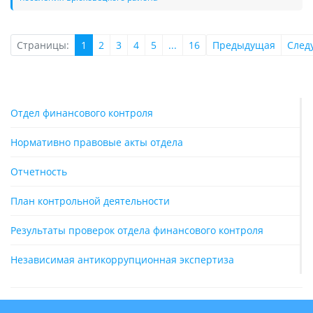
Страницы:
1
2
3
4
5
...
16
Предыдущая
След
Отдел финансового контроля
Нормативно правовые акты отдела
Отчетность
План контрольной деятельности
Результаты проверок отдела финансового контроля
Независимая антикоррупционная экспертиза