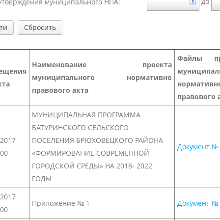
до
утверждения муниципального НПА:
Файлы пр
Наименование проекта
ещения
муниципал
муниципального нормативно
кта
нормативн
правового акта
правового 
МУНИЦИПАЛЬНАЯ ПРОГРАММА
БАТУРИНСКОГО СЕЛЬСКОГО
.2017
ПОСЕЛЕНИЯ БРЮХОВЕЦКОГО РАЙОНА
Документ №
:00
«ФОРМИРОВАНИЕ СОВРЕМЕННОЙ
ГОРОДСКОЙ СРЕДЫ» НА 2018- 2022
ГОДЫ
.2017
Приложение № 1
Документ №
:00