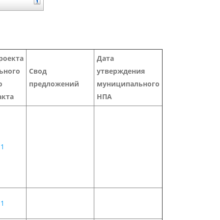
оекта
Дата
ьного
Свод
утверждения
о
предложений
муниципального
акта
НПА
 1
 1