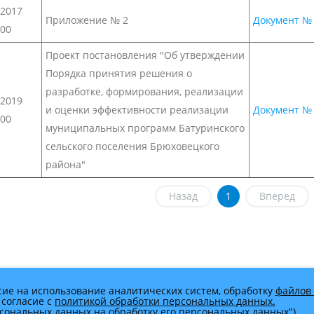
.2017
Приложение № 2
Документ №
:00
Проект постановления "Об утверждении
Порядка принятия решения о
разработке, формирования, реализации
.2019
и оценки эффективности реализации
Документ №
:00
муниципальных программ Батуринского
сельского поселения Брюховецкого
района"
Назад
1
Вперед
сие на использование аналитических систем, обработку
файлов 
 согласие с
политикой обработки персональных данных.
ерсональных данных на обработку его персональных данных")