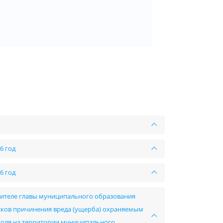
6 год
6 год
стителе главы муниципального образования
ков причинения вреда (ущерба) охраняемым
оля на территории муниципального