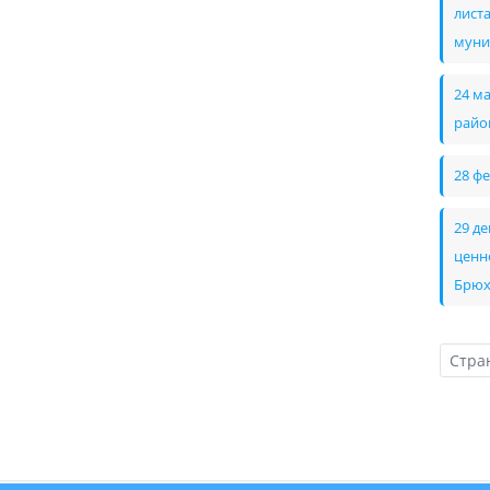
лист
муни
24 м
райо
28 ф
29 д
ценн
Брюх
Стра