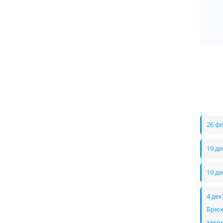
26 ф
19 д
19 д
4 де
Брюх
зако