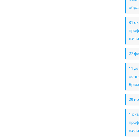
обра
31 о
проф
жили
27 ф
11 д
ценн
Брюх
29 н
1 ок
проф
жили