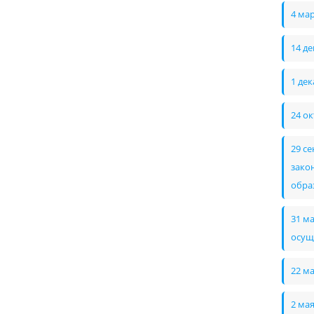
4 ма
14 д
1 де
24 о
29 с
зако
обра
31 м
осущ
22 м
2 ма