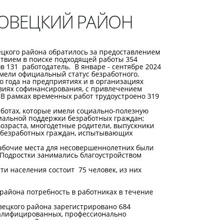
ХОВЕЦКИЙ РАЙОН
ого района обратилось за предоставлением
йствием в поиске подходящей работы 354
в 131 работодатель. В январе - сентябре 2024
имели официальный статус безработного.
года на предприятиях и в организациях
виях софинансирования, с привлечением
 В рамках временных работ трудоустроено 319
отах, которые имели социально-полезную
иальной поддержки безработных граждан;
зраста, многодетные родители, выпускники
 безработных граждан, испытывающих
бочие места для несовершеннолетних были
Подростки занимались благоустройством
 населения состоит 75 человек, из них
айона потребность в работниках в течение
ецкого района зарегистрировано 684
валифицированных, профессионально