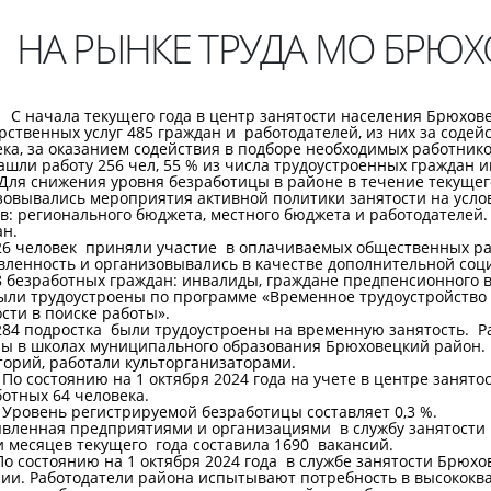
НА РЫНКЕ ТРУДА МО БРЮ
ала текущего года в центр занятости населения Брюховецк
рственных услуг 485 граждан и работодателей, из них за соде
ка, за оказанием содействия в подборе необходимых работнико
ашли работу 256 чел, 55 % из числа трудоустроенных граждан 
нижения уровня безработицы в районе в течение текущего 
зовывались мероприятия активной политики занятости на усло
в: регионального бюджета, местного бюджета и работодателей.
ан.
человек приняли участие в оплачиваемых общественных раб
вленность и организовывались в качестве дополнительной соц
езработных граждан: инвалиды, граждане предпенсионного во
ыли трудоустроены по программе «Временное трудоустройство
сти в поиске работы».
 подростка были трудоустроены на временную занятость. Ра
ны в школах муниципального образования Брюховецкий район. 
торий, работали культорганизаторами.
стоянию на 1 октября 2024 года на учете в центре занятости
ботных 64 человека.
нь регистрируемой безработицы составляет 0,3 %.
енная предприятиями и организациями в службу занятости р
 месяцев текущего года составила 1690 вакансий.
стоянию на 1 октября 2024 года в службе занятости Брюхов
сии. Работодатели района испытывают потребность в высокок