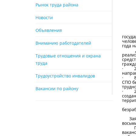
Рынок труда района
Новости
Объявления
С нач
госуда
челове
Вниманию работодателей
года н
Для с
реали
Трудовые отношения и охрана
средст
труда
гражд
· 26 
напра
Трудоустройство инвалидов
· 8 б
СПО б
трудно
Вакансии по району
· 284
созда
терри
По со
безра
Урове
Заявл
восьми
По со
вакан