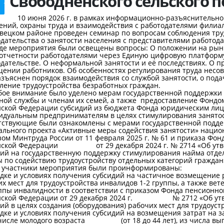
Свободненского сельского 
10 июня 2026 г. в рамках информационно-разъяснительной
ний, охраны труда и взаимодействия с работодателями филиал
вецком районе проведен семинар по вопросам соблюдения труд
дательства о занятости населения с представителями работода
е мероприятия были освещены вопросы: О положении на рынке
 отчетности работодателями через Единую цифровую платформу 
одательстве. О неформальной занятости и её последствиях. О 
щении работников. Об особенностях регулирования труда несо
зъяснен порядок взаимодействия со службой занятости, о пода
ление трудоустройства безработных граждан.
е внимание было уделено мерам государственной подде
нной службы и членам их семей, а также предоставление Фондо
йской Федерации субсидий из бюджета Фонда юридическим лиц
идуальным предпринимателям в целях стимулирования занятост
тствующие были ознакомлены с мерами государственной подде
ального проекта «Активные меры содействия занятости» нацио
ом Минтруда России от 11 февраля 2025 г. № 61 и приказа Фон
йской Федерации от 29 декабря 2024 г. № 2714 «Об утвер
дий на государственную поддержку стимулирования найма отде
 по содействию трудоустройству отдельных категорий граждан
е участники мероприятия были проинформированы:
ядке и условиях получения субсидий на частичное возмещение
их мест для трудоустройства инвалидов 1-2 группы, а та
уппы инвалидности в соответствии с приказом Фонда пен
йской Федерации от 29 декабря 2024 г. № 2712 «Об утве
ий в целях создания (оборудования) рабочих мест для трудоуст
дке и условиях получения субсидий на возмещения затрат на 
 числе молодого возраста (от 18 до 44 лет), из числа вып