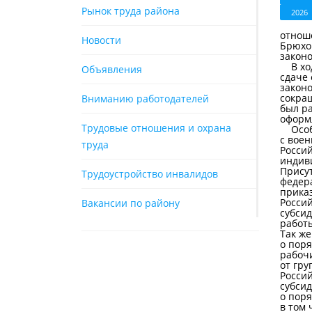
Рынок труда района
2026
отноше
Новости
Брюхо
законо
В ход
Объявления
сдаче
закон
сокра
Вниманию работодателей
был ра
оформ
Трудовые отношения и охрана
Особо
с вое
труда
Росси
индив
Прису
Трудоустройство инвалидов
федер
приказ
Росси
Вакансии по району
субси
работы
Так ж
о пор
рабоч
от гр
Росси
субсид
о поря
в том