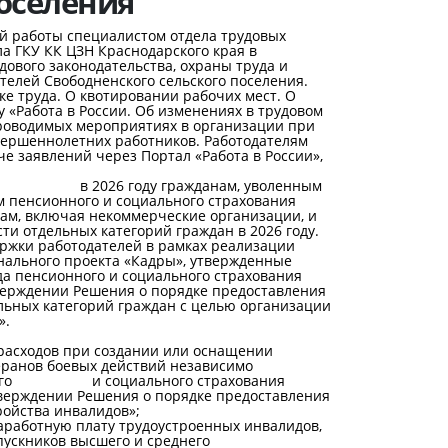
поселения
 работы специалистом отдела трудовых
а ГКУ КК ЦЗН Краснодарского края в
ового законодательства, охраны труда и
телей Свободненского сельского поселения.
 труда. О квотировании рабочих мест. О
«Работа в России. Об изменениях в трудовом
проводимых мероприятиях в организации при
вершеннолетних работников. Работодателям
че заявлений через Портал «Работа в России»,
ржки в 2026 году гражданам, уволенным
м пенсионного и социального страхования
ам, включая некоммерческие организации, и
и отдельных категорий граждан в 2026 году.
ржки работодателей в рамках реализации
нального проекта «Кадры», утвержденные
да пенсионного и социального страхования
ждении Решения о порядке предоставления
льных категорий граждан с целью организации
».
 расходов при создании или оснащении
кже ветеранов боевых действий независимо
сионного и социального страхования
рждении Решения о порядке предоставления
ройства инвалидов»;
заработную плату трудоустроенных инвалидов,
ускников высшего и среднего