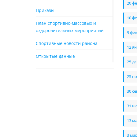
20 ф
Приказы
10 ф
План спортивно-массовых и
оздоровительных мероприятий
9 фе
Спортивные новости района
12 я
Открытые данные
25 д
25 н
30 с
31 и
13 м
3 ма