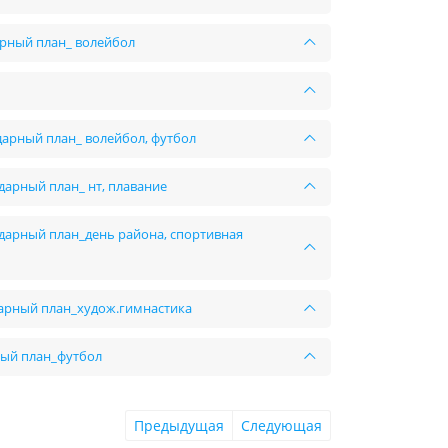
дарный план_ волейбол
ндарный план_ волейбол, футбол
дарный план_ нт, плавание
ндарный план_день района, спортивная
ндарный план_худож.гимнастика
рный план_футбол
Предыдущая
Следующая