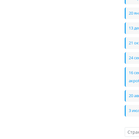
20 я
13 д
21 о
24 с
16 с
акро
20 а
3 ию
Стра