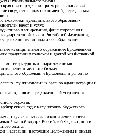
джета муниципального района.
ого края при определении размеров финансовой
ение государственных полномочий, передаваемых
айон.
нию экономики муниципального образования
лнителей работ и услуг.
бюджетного планирования, финансирования и
государственной власти Российской Федерации,
амоуправления муниципального образования
развития муниципального образования Брюховецкий
анию предпринимательской и другой хозяйственной
анами, структурными подразделениями
а исполнением местного бюджета.
ниципального образования Брюховецкий район по
раслевых, функциональных органов администрации и
 средств, вносит предложения об устранении
стного бюджета.
и) арбитражный суд к нарушителям бюджетного
ями, изучает опыт организации деятельности
альной казной внутри Российской Федерации и в
ьного опыта.
ской Федерации, настоящим Положением и иными