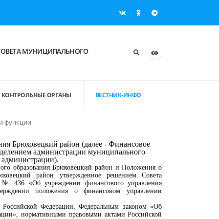
СОВЕТА МУНИЦИПАЛЬНОГО
КОНТРОЛЬНЫЕ ОРГАНЫ
ВЕСТНИК-ИНФО
и функции
ия Брюховецкий район (далее - Финансовое
азделением администрации муниципального
- администрации).
о образования Брюховецкий район и Положения о
юховецкий район утвержденное решением Совета
а № 436 «Об учреждении финансового управления
верждении положения о финансовом управлении
й Российской Федерации, Федеральным законом «Об
ации», нормативными правовыми актами Российской