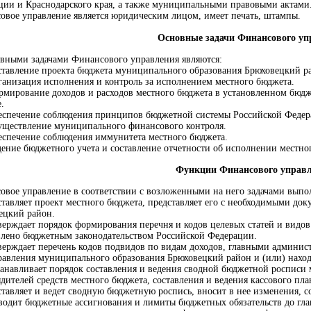
ции и Краснодарского края, а также муниципальными правовыми актами
овое управление является юридическим лицом, имеет печать, штампы.
Основные задачи Финансового уп
овными задачами Финансового управления являются:
оставление проекта бюджета муниципального образования Брюховецкий ра
рганизация исполнения и контроль за исполнением местного бюджета.
ормирование доходов и расходов местного бюджета в установленном бюд
.
беспечение соблюдения принципов бюджетной системы Российской Федер
существление муниципального финансового контроля.
беспечение соблюдения иммунитета местного бюджета.
дение бюджетного учета и составление отчетности об исполнении местно
Функции Финансового управ
овое управление в соответствии с возложенными на него задачами вып
оставляет проект местного бюджета, представляет его с необходимыми до
ецкий район.
верждает порядок формирования перечня и кодов целевых статей и видов
влено бюджетным законодательством Российской Федерации.
тверждает перечень кодов подвидов по видам доходов, главными админис
равления муниципального образования Брюховецкий район и (или) нахо
станавливает порядок составления и ведения сводной бюджетной росписи
дителей средств местного бюджета, составления и ведения кассового пла
ставляет и ведет сводную бюджетную роспись, вносит в нее изменения, с
оводит бюджетные ассигнования и лимиты бюджетных обязательств до гла