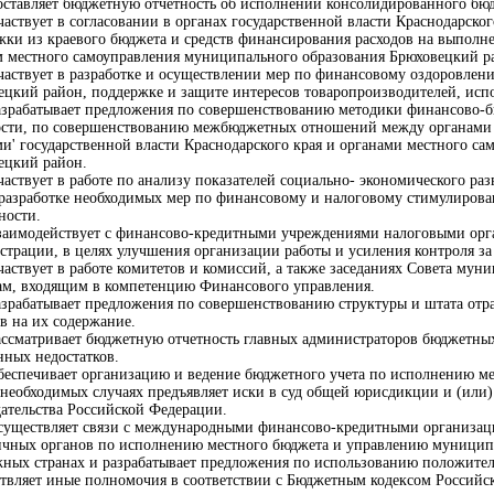
Составляет бюджетную отчетность об исполнении консолидированного бю
частвует в согласовании в органах государственной власти Краснодарск
жки из краевого бюджета и средств финансирования расходов на выполн
м местного самоуправления муниципального образования Брюховецкий р
Участвует в разработке и осуществлении мер по финансовому оздоровле
ецкий район, поддержке и защите интересов товаропроизводителей, испо
Разрабатывает предложения по совершенствованию методики финансово-
ости, по совершенствованию межбюджетных отношений между органами 
ми' государственной власти Краснодарского края и органами местного с
ецкий район.
Участвует в работе по анализу показателей социально- экономического 
 разработке необходимых мер по финансовому и налоговому стимулиров
ности.
Взаимодействует с финансово-кредитными учреждениями налоговыми орг
страции, в целях улучшения организации работы и усиления контроля з
частвует в работе комитетов и комиссий, а также заседаниях Совета му
ам, входящим в компетенцию Финансового управления.
Разрабатывает предложения по совершенствованию структуры и штата от
в на их содержание.
Рассматривает бюджетную отчетность главных администраторов бюджетных
нных недостатков.
Обеспечивает организацию и ведение бюджетного учета по исполнению ме
В необходимых случаях предъявляет иски в суд общей юрисдикции и (ил
дательства Российской Федерации.
Осуществляет связи с международными финансово-кредитными организаци
ичных органов по исполнению местного бюджета и управлению муницип
жных странах и разрабатывает предложения по использованию положител
твляет иные полномочия в соответствии с Бюджетным кодексом Россий