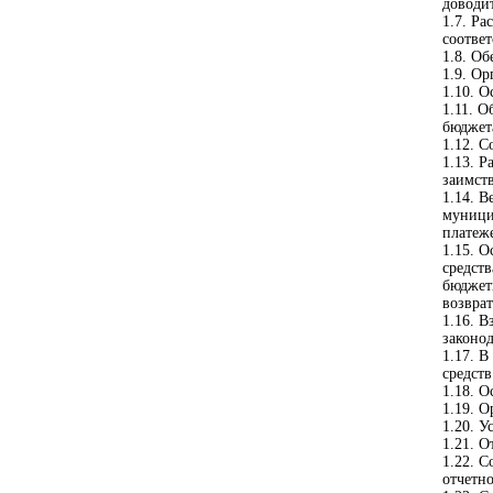
доводи
1.7. Р
соотве
1.8. О
1.9. О
1.10. О
1.11. 
бюджет
1.12. С
1.13. 
заимст
1.14. 
муници
платеж
1.15. 
средст
бюджет
возвра
1.16. 
законо
1.17. 
средст
1.18. О
1.19. О
1.20. 
1.21. О
1.22. 
отчетн