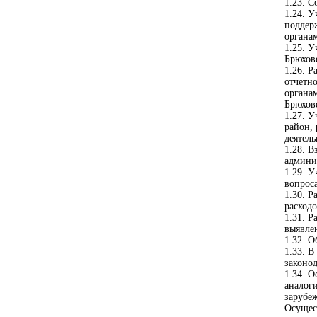
1.23. 
1.24. У
поддер
органа
1.25. 
Брюхов
1.26. 
отчетн
органа
Брюхов
1.27. 
район,
деятель
1.28. 
админи
1.29. У
вопрос
1.30. 
расходо
1.31. 
выявле
1.32. 
1.33. 
законо
1.34. 
аналог
зарубе
Осущес