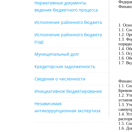
Федера
Нормативные документы
Финанс
ведения бюджетного процесса
Исполнение районного бюджета
1. Осн
1.1. С
Исполнение районного бюджета
1.2. О
1.3. Ф
(год)
порядке
1.4. О
Муниципальный долг
1.5. О
1.6. О
1.7. Ве
Кредиторская задолженность
Сведения о численности
Финанс
1.1. С
Инициативное бюджетирование
Брюхов
1.2. Ут
устано
Независимая
1.3. У
самоуп
антикоррупционная экспертиза
1.4. У
распоря
1.5. Со
1.6. Д