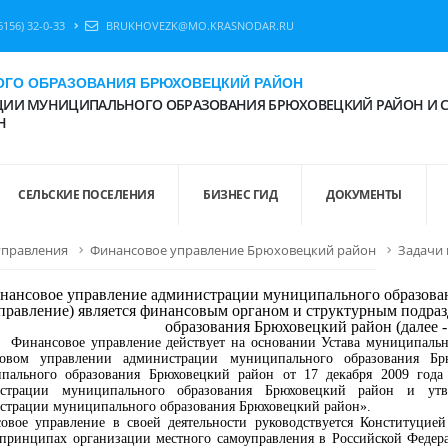
6156) 32-0-33
BRUKHOVEZK@MO.KRASNODAR.RU
ГО ОБРАЗОВАНИЯ БРЮХОВЕЦКИЙ РАЙОН
ИИ МУНИЦИПАЛЬНОГО ОБРАЗОВАНИЯ БРЮХОВЕЦКИЙ РАЙОН И 
Н
СЕЛЬСКИЕ ПОСЕЛЕНИЯ
БИЗНЕС ГИД
ДОКУМЕНТЫ
управления
Финансовое управление Брюховецкий район
Задачи 
нансовое управление администрации муниципального образован
правление) является финансовым органом и структурным подр
образования Брюховецкий район (далее 
овое управление действует на основании Устава муниципальног
овом управлении администрации муниципального образования Бр
пального образования Брюховецкий район от 17 декабря 2009 год
истрации муниципального образования Брюховецкий район и ут
страции муниципального образования Брюховецкий район».
овое управление в своей деятельности руководствуется Конституцие
принципах организации местного самоуправления в Российской Федер