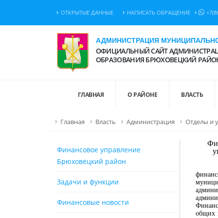
ОТКРЫТЫЕ ДАННЫЕ
НАПИСАТЬ ОБРАЩЕНИЕ
+7(8
АДМИНИСТРАЦИЯ МУНИЦИПАЛЬНО
ОФИЦИАЛЬНЫЙ САЙТ АДМИНИСТРАЦ
ОБРАЗОВАНИЯ БРЮХОВЕЦКИЙ РАЙО
ГЛАВНАЯ
О РАЙОНЕ
ВЛАСТЬ
Главная
Власть
Администрация
Отделы и 
Фи
Финансовое управление
у
Брюховецкий район
Финанс
финанс
Задачи и функции
муници
админ
админи
Финансовые новости
Финанс
общих 