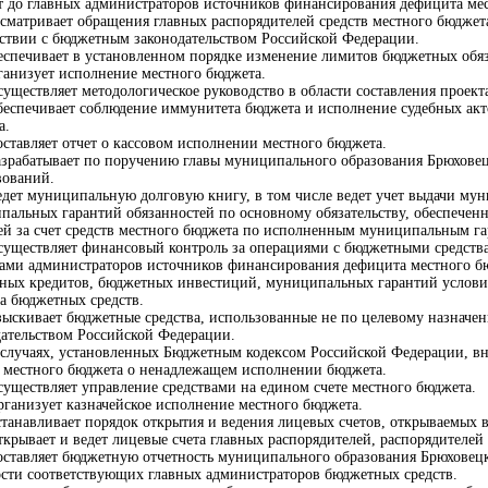
т до главных администраторов источников финансирования дефицита ме
ассматривает обращения главных распорядителей средств местного бюдже
тствии с бюджетным законодательством Российской Федерации.
беспечивает в установленном порядке изменение лимитов бюджетных обя
рганизует исполнение местного бюджета.
существляет методологическое руководство в области составления проек
Обеспечивает соблюдение иммунитета бюджета и исполнение судебных акт
а.
оставляет отчет о кассовом исполнении местного бюджета.
Разрабатывает по поручению главы муниципального образования Брюхов
вований.
Ведет муниципальную долговую книгу, в том числе ведет учет выдачи му
пальных гарантий обязанностей по основному обязательству, обеспечен
ей за счет средств местного бюджета по исполненным муниципальным га
Осуществляет финансовый контроль за операциями с бюджетными средства
вами администраторов источников финансирования дефицита местного бю
ных кредитов, бюджетных инвестиций, муниципальных гарантий условий
та бюджетных средств.
Взыскивает бюджетные средства, использованные не по целевому назначе
дательством Российской Федерации.
В случаях, установленных Бюджетным кодексом Российской Федерации, в
в местного бюджета о ненадлежащем исполнении бюджета.
существляет управление средствами на едином счете местного бюджета.
рганизует казначейское исполнение местного бюджета.
Устанавливает порядок открытия и ведения лицевых счетов, открываемых
ткрывает и ведет лицевые счета главных распорядителей, распорядителей
Составляет бюджетную отчетность муниципального образования Брюховец
ости соответствующих главных администраторов бюджетных средств.