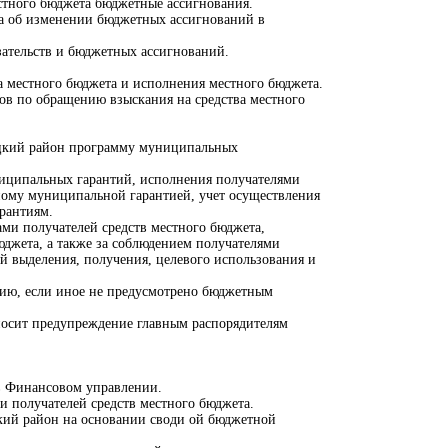
стного бюджета бюджетные ассигнования.
та об изменении бюджетных ассигнований в
зательств и бюджетных ассигнований.
та местного бюджета и исполнения местного бюджета.
ов по обращению взыскания на средства местного
ецкий район программу муниципальных
ниципальных гарантий, исполнения получателями
ному муниципальной гарантией, учет осуществления
рантиям.
ми получателей средств местного бюджета,
джета, а также за соблюдением получателями
 выделения, получения, целевого использования и
нию, если иное не предусмотрено бюджетным
носит предупреждение главным распорядителям
 в Финансовом управлении.
 и получателей средств местного бюджета.
кий район на основании своди ой бюджетной