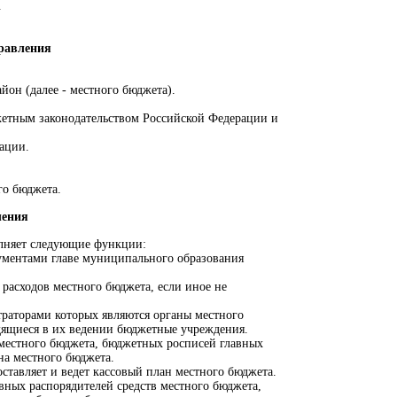
.
равления
йон (далее - местного бюджета).
жетным законодательством Российской Федерации и
ации.
го бюджета.
ления
олняет следующие функции:
кументами главе муниципального образования
 расходов местного бюджета, если иное не
траторами которых являются органы местного
дящиеся в их ведении бюджетные учреждения.
 местного бюджета, бюджетных росписей главных
на местного бюджета.
оставляет и ведет кассовый план местного бюджета.
вных распорядителей средств местного бюджета,