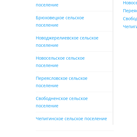
Новос
поселение
Перея
Брюховецкое сельское
Свобо
поселение
Чепиг
Новоджерелиевское сельское
поселение
Новосельское сельское
поселение
Переясловское сельское
поселение
Свободненское сельское
поселение
Чепигинское сельское поселение