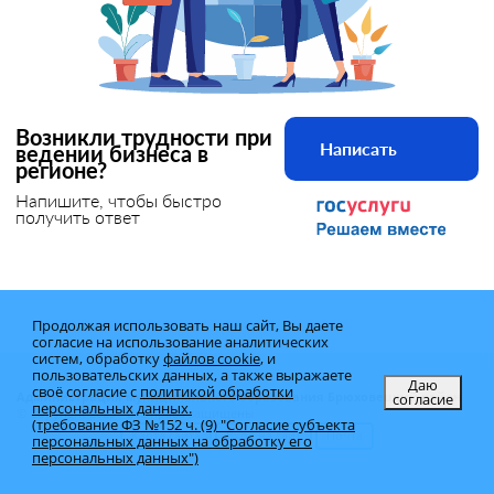
Возникли трудности при
Написать
ведении бизнеса в
регионе?
Напишите, чтобы быстро
получить ответ
Продолжая использовать наш сайт, Вы даете
согласие на использование аналитических
систем, обработку
файлов cookie
, и
пользовательских данных, а также выражаете
Даю
своё согласие с
политикой обработки
согласие
Администрация муниципального образования Брюховецкий район
персональных данных.
© Copyright 2025 - Все права защищены
(требование ФЗ №152 ч. (9) "Согласие субъекта
Карта сайта
Вход на сайт
Почта
персональных данных на обработку его
персональных данных")