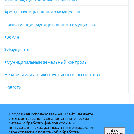
Аренда муниципального имущества
Приватизация муниципального имущества
Земля
Имущество
Муниципальный земельный контроль
Независимая антикоррупционная экспертиза
Новости
Продолжая использовать наш сайт, Вы даете
согласие на использование аналитических
систем, обработку
файлов cookie
, и
пользовательских данных, а также выражаете
Даю
своё согласие с
политикой обработки
согласие
Администрация муниципального образования Брюховецкий район