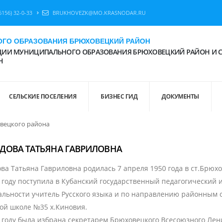
6156) 32-0-33
BRUKHOVEZK@MO.KRASNODAR.RU
ГО ОБРАЗОВАНИЯ БРЮХОВЕЦКИЙ РАЙОН
ИИ МУНИЦИПАЛЬНОГО ОБРАЗОВАНИЯ БРЮХОВЕЦКИЙ РАЙОН И 
Н
СЕЛЬСКИЕ ПОСЕЛЕНИЯ
БИЗНЕС ГИД
ДОКУМЕНТЫ
вецкого района
ДОВА ТАТЬЯНА ГАВРИЛОВНА
ва Татьяна Гавриловна родилась 7 апреля 1950 года в ст.Брюх
 году поступила в Кубанский государственный педагогический 
альности учитель Русского языка и по направлению районным 
ой школе №35 х.Киновия.
2 году была избрана секретарем Брюховецкого Всесоюзного Ле