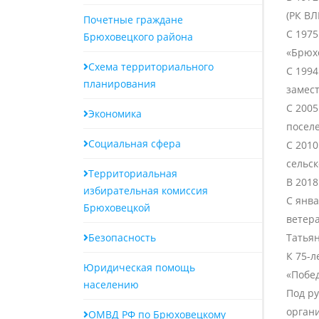
(РК ВЛ
Почетные граждане
С 1975
Брюховецкого района
«Брюх
Схема территориального
С 1994
планирования
замес
С 2005
Экономика
посел
Социальная сфера
С 2010
сельск
Территориальная
В 201
избирательная комиссия
С янва
Брюховецкой
ветер
Безопасность
Татья
К 75-л
Юридическая помощь
«Побед
населению
Под р
орган
ОМВД РФ по Брюховецкому