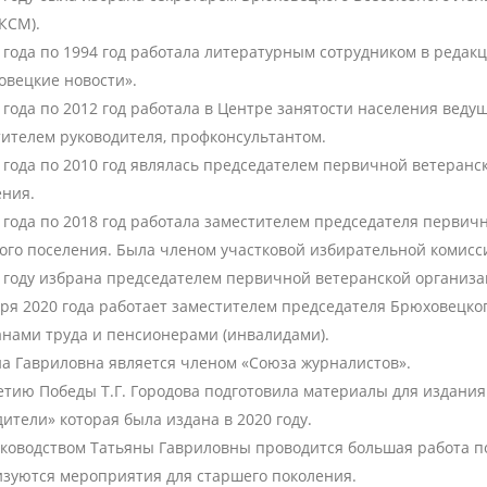
КСМ).
 года по 1994 год работала литературным сотрудником в редак
овецкие новости».
 года по 2012 год работала в Центре занятости населения вед
тителем руководителя, профконсультантом.
 года по 2010 год являлась председателем первичной ветеранс
ения.
 года по 2018 год работала заместителем председателя перви
ого поселения. Была членом участковой избирательной комисс
8 году избрана председателем первичной ветеранской организа
ря 2020 года работает заместителем председателя Брюховецког
анами труда и пенсионерами (инвалидами).
на Гавриловна является членом «Союза журналистов».
етию Победы Т.Г. Городова подготовила материалы для издания
ители» которая была издана в 2020 году.
уководством Татьяны Гавриловны проводится большая работа п
изуются мероприятия для старшего поколения.