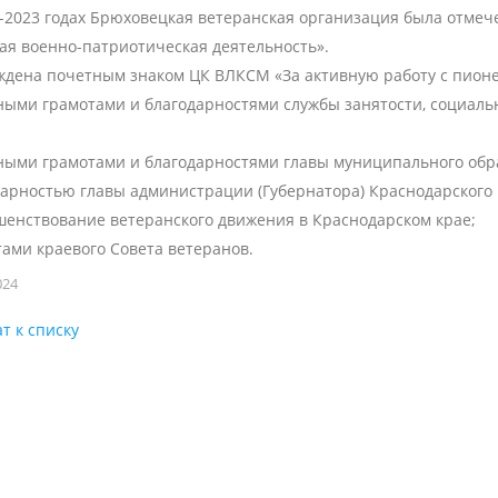
-2023 годах Брюховецкая ветеранская организация была отмеч
ая военно-патриотическая деятельность».
ждена почетным знаком ЦК ВЛКСМ «За активную работу с пион
ными грамотами и благодарностями службы занятости, социаль
ными грамотами и благодарностями главы муниципального обр
арностью главы администрации (Губернатора) Краснодарского к
шенствование ветеранского движения в Краснодарском крае;
ами краевого Совета ветеранов.
024
т к списку