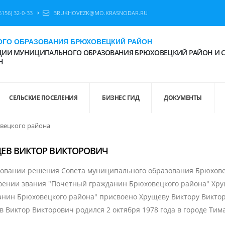
6156) 32-0-33
BRUKHOVEZK@MO.KRASNODAR.RU
ГО ОБРАЗОВАНИЯ БРЮХОВЕЦКИЙ РАЙОН
ИИ МУНИЦИПАЛЬНОГО ОБРАЗОВАНИЯ БРЮХОВЕЦКИЙ РАЙОН И 
Н
СЕЛЬСКИЕ ПОСЕЛЕНИЯ
БИЗНЕС ГИД
ДОКУМЕНТЫ
вецкого района
ЕВ ВИКТОР ВИКТОРОВИЧ
новании решения Совета муниципального образования Брюховец
оении звания "Почетный гражданин Брюховецкого района" Хру
анин Брюховецкого района" присвоено Хрущеву Виктору Виктор
 Виктор Викторович родился 2 октября 1978 года в городе Ти