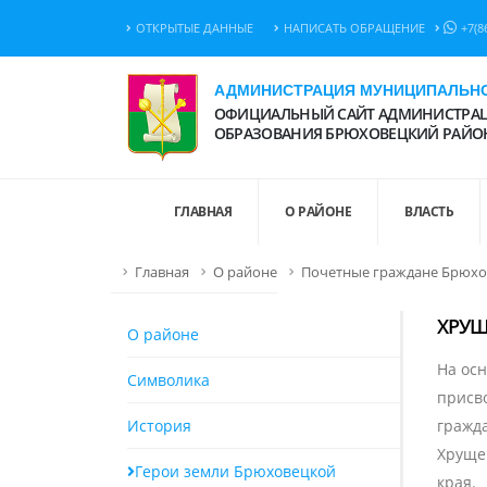
ОТКРЫТЫЕ ДАННЫЕ
НАПИСАТЬ ОБРАЩЕНИЕ
+7(8
АДМИНИСТРАЦИЯ МУНИЦИПАЛЬНО
ОФИЦИАЛЬНЫЙ САЙТ АДМИНИСТРАЦ
ОБРАЗОВАНИЯ БРЮХОВЕЦКИЙ РАЙО
ГЛАВНАЯ
О РАЙОНЕ
ВЛАСТЬ
Главная
О районе
Почетные граждане Брюхо
ХРУЩ
О районе
На ос
Символика
присв
История
гражд
Хрущев
Герои земли Брюховецкой
края.