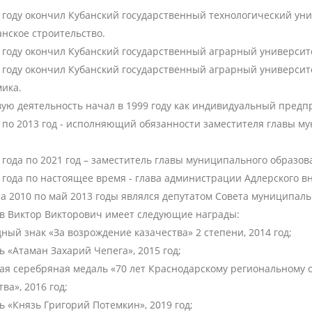
1 году окончил Кубанский государственный технологический у
нское строительство.
1 году окончил Кубанский государственный аграрный универси
7 году окончил Кубанский государственный аграрный университ
мика.
вую деятельность начал в 1999 году как индивидуальный предп
2 по 2013 год - исполняющий обязанности заместителя главы 
.
 года по 2021 год – заместитель главы муниципального образо
 года по настоящее время - глава администрации Адлерского в
та 2010 по май 2013 годы являлся депутатом Совета муниципал
в Виктор Викторович имеет следующие награды:
ный знак «За возрождение казачества» 2 степени, 2014 год;
 «Атаман Захарий Чепега», 2015 год;
ая серебряная медаль «70 лет Краснодарскому региональному о
ва», 2016 год;
 «Князь Григорий Потемкин», 2019 год;