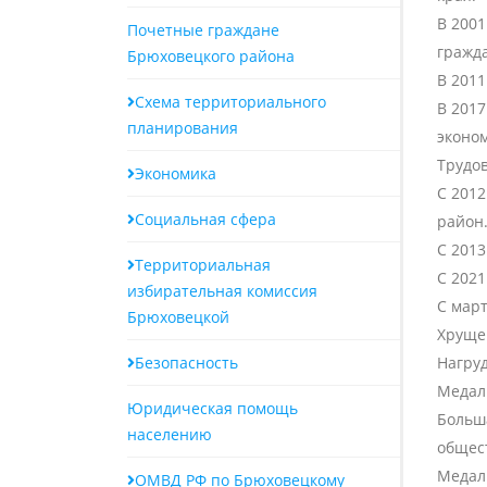
В 200
Почетные граждане
гражда
Брюховецкого района
В 201
Схема территориального
В 201
планирования
эконо
Трудо
Экономика
С 201
Социальная сфера
район
С 2013
Территориальная
С 2021
избирательная комиссия
С мар
Брюховецкой
Хруще
Безопасность
Нагруд
Медаль
Юридическая помощь
Больш
населению
общест
Медаль
ОМВД РФ по Брюховецкому