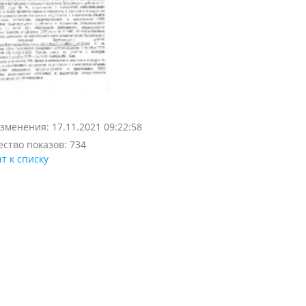
зменения: 17.11.2021 09:22:58
ство показов: 734
т к списку