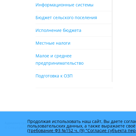
Информационные системы
Бюджет сельского поселения
Исполнение бюджета
Местные налоги
Малое и среднее
предпринимательство
Подготовка к ОЗП
Продолжая использовать наш сайт, Вы даете согла
Администрация муниципального образования Брюховецкий район
пользовательских данных, а также выражаете своё
© Copyright 2025 - Все права защищены
(требование ФЗ №152 ч. (9) "Согласие субъекта п