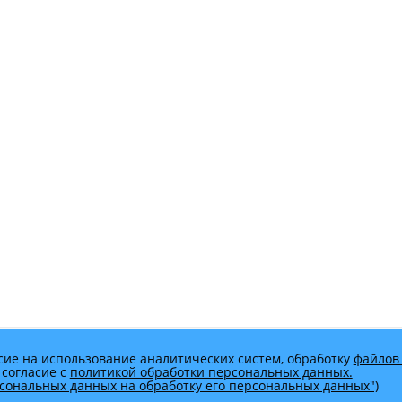
сие на использование аналитических систем, обработку
файлов 
 согласие с
политикой обработки персональных данных.
ерсональных данных на обработку его персональных данных")