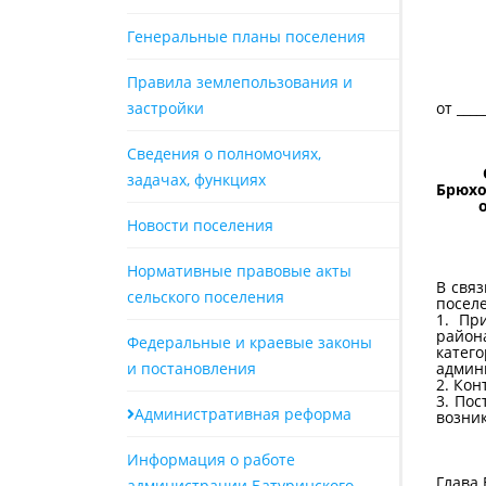
Генеральные планы поселения
Правила землепользования и
застройки
от
ст
Сведения о полномочиях,
задачах, функциях
Брюхо
Новости поселения
Нормативные правовые акты
В связ
сельского поселения
поселе
1. Пр
район
Федеральные и краевые законы
катег
и постановления
админ
2. Кон
3. Пос
Административная реформа
возник
Информация о работе
Глава 
администрации Батуринского