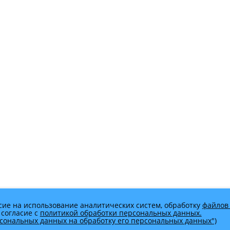
сие на использование аналитических систем, обработку
файлов 
 согласие с
политикой обработки персональных данных.
ерсональных данных на обработку его персональных данных")