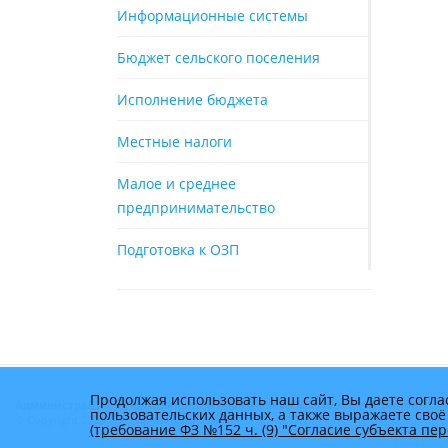
Информационные системы
Бюджет сельского поселения
Исполнение бюджета
Местные налоги
Малое и среднее
предпринимательство
Подготовка к ОЗП
Продолжая использовать наш сайт, Вы даете согла
Администрация муниципального образования Брюховецкий район
пользовательских данных, а также выражаете своё
© Copyright 2025 - Все права защищены
(требование ФЗ №152 ч. (9) "Согласие субъекта п