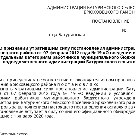
АДМИНИСТРАЦИЯ БАТУРИНСКОГО СЕЛЬ
БРЮХОВЕЦКОГО РАЙОН
ПОСТАНОВЛЕНИЕ
 ____________ № ____
-ца Батуринская
О признании утратившим силу постановления администрац
вецкого района от 07 февраля 2012 года № 19 «О введении
отдельным категориям работников муниципального бюдже
подведомственного администрации Батуринского сельско
и с приведением в соответствие с законодательством правовы
ния Брюховецкого района п о с т а н о в л я ю:
изнать утратившим силу постановление администрации Бату
а от 07 февраля 2012 года № 19 «О введении и условиях
ориям работников муниципального бюджетного учрежден
истрации Батуринского сельского поселения Брюховецкого рай
троль за выполнением настоящего постановления оставляю за 
тановление вступает в силу со дня его официального обнарод
шие с 1 января 2020 года.
Батуринского