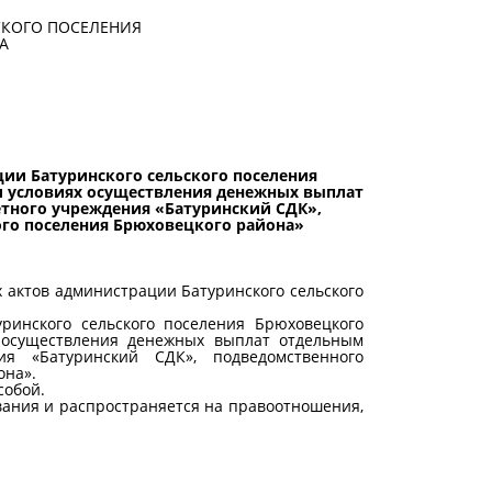
СКОГО ПОСЕЛЕНИЯ
А
ии Батуринского сельского поселения
 и условиях осуществления денежных выплат
тного учреждения «Батуринский СДК»,
го поселения Брюховецкого района»
х актов администрации Батуринского сельского
ринского сельского поселения Брюховецкого
 осуществления денежных выплат отдельным
ия «Батуринский СДК», подведомственного
она».
собой.
ования и распространяется на правоотношения,