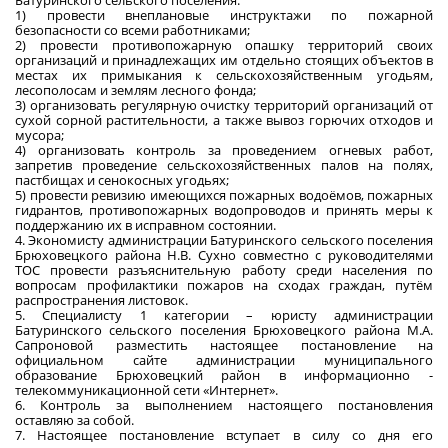
Батуринского сельского поселения:
1) провести внеплановые инструктажи по пожарной
безопасности со всеми работниками;
2) провести противопожарную опашку территорий своих
организаций и принадлежащих им отдельно стоящих объектов в
местах их примыкания к сельскохозяйственным угодьям,
лесополосам и землям лесного фонда;
3) организовать регулярную очистку территорий организаций от
сухой сорной растительности, а также вывоз горючих отходов и
мусора;
4) организовать контроль за проведением огневых работ,
запретив проведение сельскохозяйственных палов на полях,
пастбищах и сенокосных угодьях;
5) провести ревизию имеющихся пожарных водоёмов, пожарных
гидрантов, противопожарных водопроводов и принять меры к
поддержанию их в исправном состоянии.
4. Экономисту администрации Батуринского сельского поселения
Брюховецкого района Н.В. Сухно совместно с руководителями
ТОС провести разъяснительную работу среди населения по
вопросам профилактики пожаров на сходах граждан, путём
распространения листовок.
5. Специалисту 1 категории – юристу администрации
Батуринского сельского поселения Брюховецкого района М.А.
Сапроновой разместить настоящее постановление на
официальном сайте администрации муниципального
образование Брюховецкий район в информационно -
телекоммуникационной сети «Интернет».
6. Контроль за выполнением настоящего постановления
оставляю за собой.
7. Настоящее постановление вступает в силу со дня его