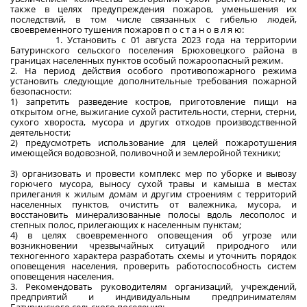
также в целях предупреждения пожаров, уменьшения их
последствий, в том числе связанных с гибелью людей,
своевременного тушения пожаров п о с т а н о в л я ю:
1. Установить с 01 августа 2023 года на территории
Батуринского сельского поселения Брюховецкого района в
границах населенных пунктов особый пожароопасный режим.
2. На период действия особого противопожарного режима
установить следующие дополнительные требования пожарной
безопасности:
1) запретить разведение костров, приготовление пищи на
открытом огне, выжигание сухой растительности, стерни, стерни,
сухого хвороста, мусора и других отходов производственной
деятельности;
2) предусмотреть использование для целей пожаротушения
имеющейся водовозной, поливочной и землеройной техники;
3) организовать и провести комплекс мер по уборке и вывозу
горючего мусора, выносу сухой травы и камыша в местах
прилегания к жилым домам и другим строениям с территорий
населенных пунктов, очистить от валежника, мусора, и
восстановить минерализованные полосы вдоль лесополос и
степных полос, прилегающих к населенным пунктам;
4) в целях своевременного оповещения об угрозе или
возникновении чрезвычайных ситуаций природного или
техногенного характера разработать схемы и уточнить порядок
оповещения населения, проверить работоспособность систем
оповещения населения.
3. Рекомендовать руководителям организаций, учреждений,
предприятий и индивидуальным предпринимателям