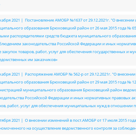
"
екабря 2021 | Постановление АМОБР №1637 от 29.12.2021г. "О внесени
ципального образования Брюховецкий район от 26 мая 2015 года № 6
ными распорядителями средств бюджета муниципального образовани
облюдением законодательства Российской Федерации и иных нормативн
е закупок товаров, работ, услуг для обеспечения государственных и 
едомственных им заказчиков»
екабря 2021 | Распоряжение АМОБР № 562-р от 29.12.2021г. "О внесен
ципального образования Брюховецкий район от 29 мая 2015 года № 1
нистрацией муниципального образования Брюховецкий район ведомс
нодательства Российской Федерации и иных нормативных правовых акт
ров, работ, услуг для обеспечения муниципальных нужд в отношении 
ктября 2021 | О внесении изменений в пост.АМОБР от 17 июля 2015 год
номоченного на осуществление ведомственного контроля за соблюдение