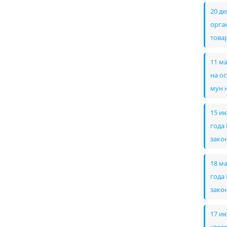
20 де
орга
товар
11 ма
на о
мун 
15 и
года
зако
18 м
года
зако
17 и