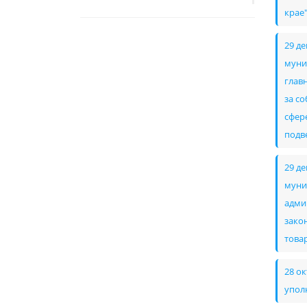
крае
29 д
муни
глав
за с
сфер
подв
29 д
муни
адми
зако
това
28 о
упол