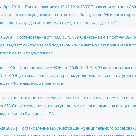
кабря 2019 | Постановление от 19.12.19 № 1809"О внесен изм в пост АМ
на,уполном на осущ ведомст контрол за соблюд закон РФ и иных нормат
ов,работ,услуг для обеспеч мун нужд в отнош подвед заказ "
я 2018 | Постановление от 11.05.18 № 439"О внесен изм в пост АМОБР 
сущ ведомст контрол за соблюд закон РФ и иных нормат прав актов в сф
нужд в отнош подвед заказ "
юня 2016 | Постановление АМОБР от 15.06.16 № 498 "О внесении измен
 № 858 "Об утверждении состава органа, уполномоченного на осущест
нодат РФ и иных норм прав актов"
арта 2016 | постановление АМОБР №190 от 18.03.2016 "О внесении изм
 № 858"Об утверждении состава уполномоченного органа на осуществ
нодательства РФ и иных НПА"
юля 2015 | Постановление администрации муниципального образования