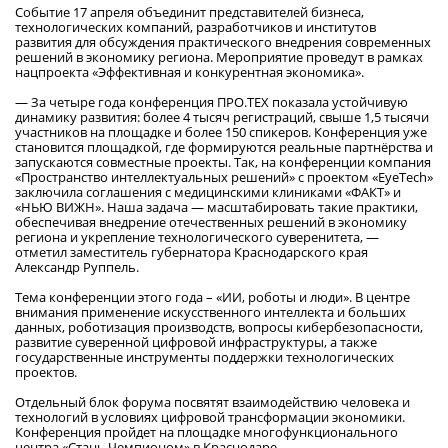
Событие 17 апреля объединит представителей бизнеса,
технологических компаний, разработчиков и институтов
развития для обсуждения практического внедрения современных
решений в экономику региона. Мероприятие проведут в рамках
нацпроекта «Эффективная и конкурентная экономика».
— За четыре года конференция ПРО.ТЕХ показала устойчивую
динамику развития: более 4 тысяч регистраций, свыше 1,5 тысячи
участников на площадке и более 150 спикеров. Конференция уже
становится площадкой, где формируются реальные партнёрства и
запускаются совместные проекты. Так, на конференции компания
«Пространство интеллектуальных решений» с проектом «EyeTech»
заключила соглашения с медицинскими клиниками «ФАКТ» и
«НЬЮ ВИЖН». Наша задача — масштабировать такие практики,
обеспечивая внедрение отечественных решений в экономику
региона и укрепление технологического суверенитета, —
отметил заместитель губернатора Краснодарского края
Александр Руппель.
Тема конференции этого года – «ИИ, роботы и люди». В центре
внимания применение искусственного интеллекта и больших
данных, роботизация производств, вопросы кибербезопасности,
развитие суверенной цифровой инфраструктуры, а также
государственные инструменты поддержки технологических
проектов.
Отдельный блок форума посвятят взаимодействию человека и
технологий в условиях цифровой трансформации экономики.
Конференция пройдет на площадке многофункционального
центра «Стань Чемпионом» в Краснодаре.