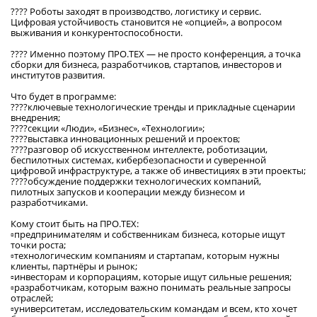
???? Роботы заходят в производство, логистику и сервис.
Цифровая устойчивость становится не «опцией», а вопросом
выживания и конкурентоспособности.
???? Именно поэтому ПРО.ТЕХ — не просто конференция, а точка
сборки для бизнеса, разработчиков, стартапов, инвесторов и
институтов развития.
Что будет в программе:
????ключевые технологические тренды и прикладные сценарии
внедрения;
????секции «Люди», «Бизнес», «Технологии»;
????выставка инновационных решений и проектов;
????разговор об искусственном интеллекте, роботизации,
беспилотных системах, кибербезопасности и суверенной
цифровой инфраструктуре, а также об инвестициях в эти проекты;
????обсуждение поддержки технологических компаний,
пилотных запусков и кооперации между бизнесом и
разработчиками.
Кому стоит быть на ПРО.ТЕХ:
▫️предпринимателям и собственникам бизнеса, которые ищут
точки роста;
▫️технологическим компаниям и стартапам, которым нужны
клиенты, партнёры и рынок;
▫️инвесторам и корпорациям, которые ищут сильные решения;
▫️разработчикам, которым важно понимать реальные запросы
отраслей;
▫️университетам, исследовательским командам и всем, кто хочет